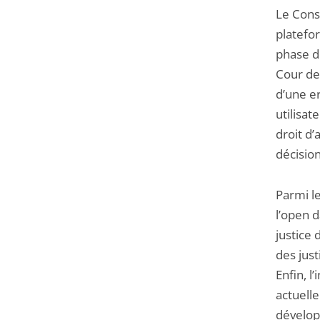
Le Conse
platefo
phase de
Cour de 
d’une e
utilisat
droit d’
décisio
Parmi le
l’open 
justice 
des just
Enfin, l’
actuelle
développ