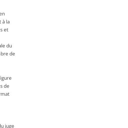
 en
 à la
s et
ale du
mbre de
figure
ns de
nymat
du juge