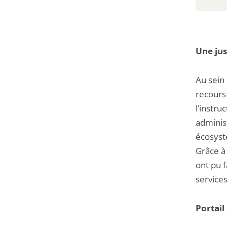
Une jus
Au sein 
recours
l’instru
administ
écosyst
Grâce à 
ont pu f
services
Portail