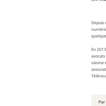
Depuis d
numériq
quelques
En 2013,
avocats
saisine
associa
Télérec
Par