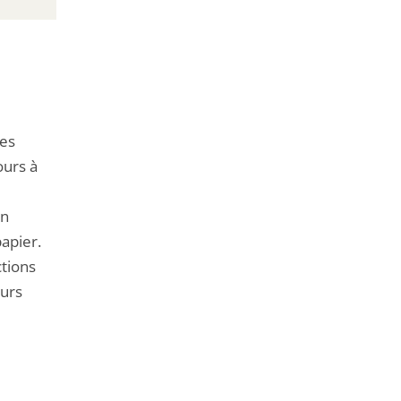
des
ours à
un
apier.
ctions
eurs