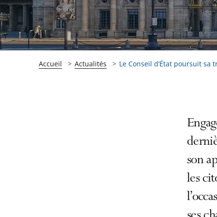
Accueil
Actualités
Le Conseil d’État poursuit sa 
Passer
Passer
Engag
la
la
derniè
navigation
navigation
son ap
de
de
l'article
l'article
les ci
pour
pour
l’occa
arriver
arriver
ses ch
après
avant