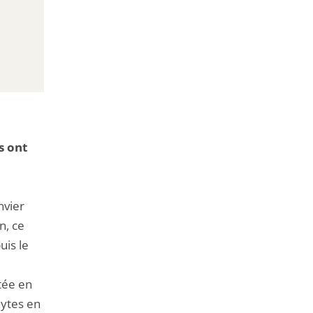
s ont
nvier
n, ce
uis le
tée en
hytes en