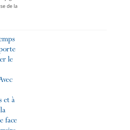
se de la
temps
porte
er le
 Avec
s et à
la
re face