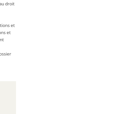
au droit
tions et
ons et
nt
ossier