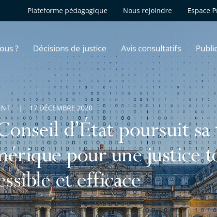
Plateforme pédagogique
Nous rejoindre
Espace P
ous ?
Décisions de justice
Avis consultatifs
Publi
ENT
17 DÉCEMBRE 2020
Conseil d’État poursuit sa
érique pour une justice t
essible et efficace