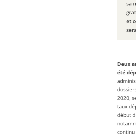
sa 
grat
et 
ser
Deux an
été dé
administ
dossier
2020, s
taux dé
début de
notamme
continu