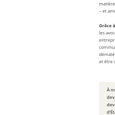
matière 
– et amé
Grâce à
les avoc
entrepri
communi
dématéri
et être
À n
dev
dev
d’Ét