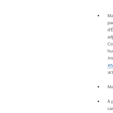
Ma
pa
d’
ad
Co
hu
In
eta
act
Ma
À 
ca