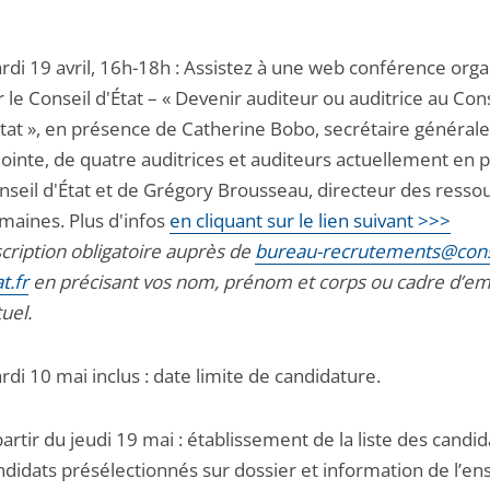
rdi 19 avril, 16h-18h : Assistez à une web conférence org
r le Conseil d'État – « Devenir auditeur ou auditrice au Con
État », en présence de Catherine Bobo, secrétaire générale
jointe, de quatre auditrices et auditeurs actuellement en 
nseil d'État et de Grégory Brousseau, directeur des resso
maines. Plus d'infos
en cliquant sur le lien suivant >>>
scription obligatoire auprès de
bureau-recrutements@cons
t.fr
en précisant vos nom, prénom et corps ou cadre d’em
uel.
rdi 10 mai inclus : date limite de candidature.
partir du jeudi 19 mai : établissement de la liste des candid
ndidats présélectionnés sur dossier et information de l’e