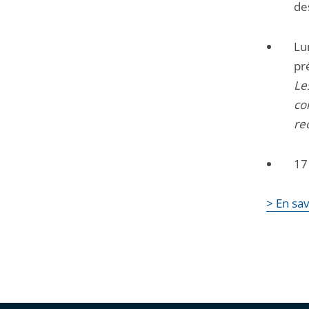
de
Lu
pr
Le
co
re
17
> En sav