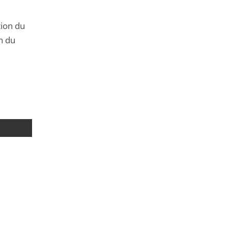
tion du
n du