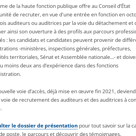
me de la haute fonction publique offre au Conseil d’État
tunité de recruter, en vue d'une entrée en fonction en oct
ois auditeurs ou auditrices par la voie du détachement et 
er ainsi son ouverture à des profils aux parcours profess
iés : les candidats et candidates peuvent provenir de diffé
rations -ministères, inspections générales, préfectures,
vités territoriales, Sénat et Assemblée nationale...- et doive
au moins deux ans d’expérience dans des fonctions
stration.
ouvelle voie d’accès, déjà mise en œuvre fin 2021, deviend
e voie de recrutement des auditeurs et des auditrices à c
.
lter le dossier de présentation
pour tout savoir sur la ca
 de poste, le parcours et découvrir des témoignages.