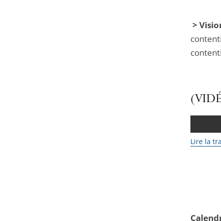
> Visi
content
contenti
(VIDÉO
Lire la t
Calendr