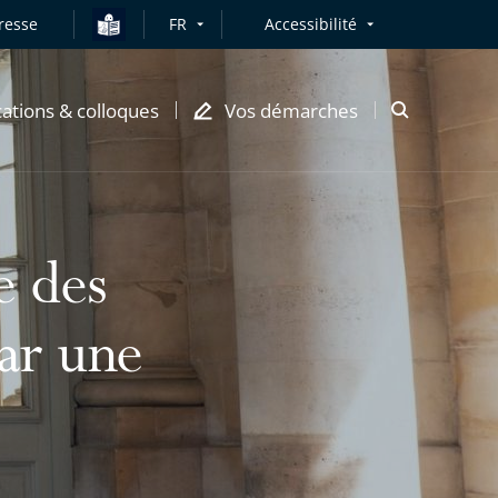
resse
FR
Accessibilité
cations & colloques
Vos démarches
Ouvrir
la
modale
de
recherche
e des
par une