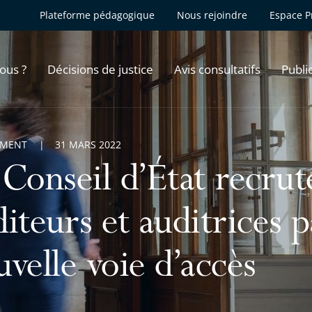
Plateforme pédagogique
Nous rejoindre
Espace P
ous ?
Décisions de justice
Avis consultatifs
Publi
EMENT
31 MARS 2022
 Conseil d’État recrut
iteurs et auditrices 
velle voie d’accès