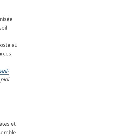
anisée
seil
poste au
urces
eil-
ploi
ates et
nsemble