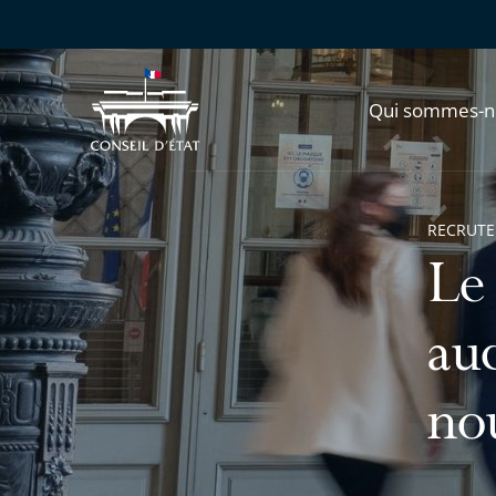
Qui sommes-n
RECRUT
Le
aud
nou