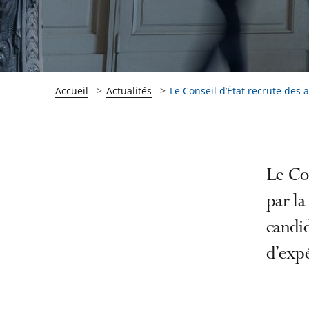
Accueil
Actualités
Le Conseil d’État recrute des a
Passer
Passer
Le Con
la
la
par la
navigation
navigation
candid
de
de
l'article
l'article
d’expé
pour
pour
arriver
arriver
après
avant