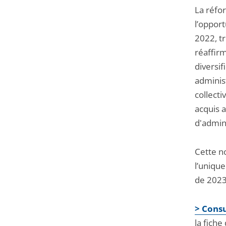
La réfor
l’oppor
2022, tr
réaffirm
diversif
administ
collecti
acquis 
d'admini
Cette n
l’uniqu
de 2023
> Consu
la fiche