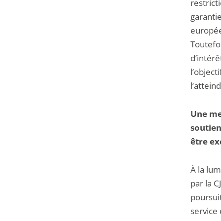
restrict
garantie
europée
Toutefoi
d’intérê
l’object
l’attein
Une mes
soutien
être ex
À la lu
par la C
poursuit
service 