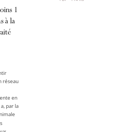
Passer
moins 1
le
 à la
partage
de
aité
l'article
pour
arriver
avant
tir
un réseau
vente en
a, par la
inimale
as
aux