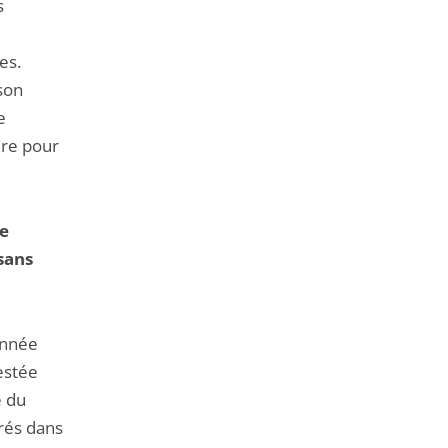
s
es.
ison
e
ire pour
de
 sans
onnée
estée
e du
irés dans