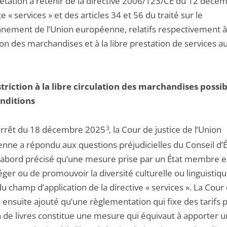
prétation à retenir de la directive 2006/123/CE du 12 déce
e « services » et des articles 34 et 56 du traité sur le
nnement de l’Union européenne, relatifs respectivement à 
ion des marchandises et à la libre prestation de services a
triction à la libre circulation des marchandises possi
nditions
arrêt du 18 décembre 2025
3
, la Cour de justice de l’Union
nne a répondu aux questions préjudicielles du Conseil d’Ét
d’abord précisé qu’une mesure prise par un État membre 
ger ou de promouvoir la diversité culturelle ou linguistiqu
u champ d’application de la directive « services ». La Cour
a ensuite ajouté qu’une règlementation qui fixe des tarifs p
n de livres constitue une mesure qui équivaut à apporter 