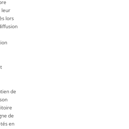
bre
 leur
ès lors
diffusion
e
tion
t
utien de
 son
itoire
igne de
etés en