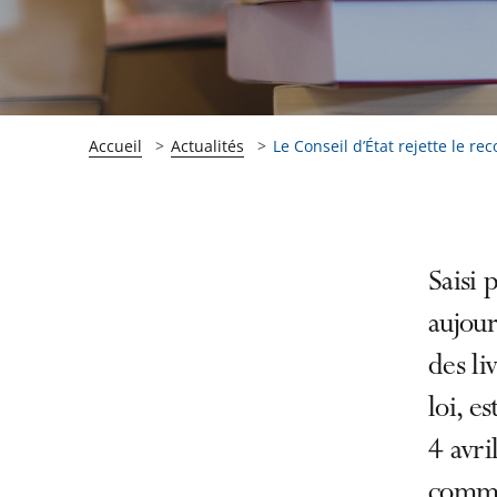
Accueil
Actualités
Le Conseil d’État rejette le re
Passer
Passer
Saisi 
la
la
aujour
navigation
navigation
des li
de
de
l'article
l'article
loi, e
pour
pour
4 avri
arriver
arriver
comman
après
avant