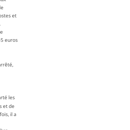
de
ostes et
.
te
35 euros
rrêté,
arté les
s et de
is, il a