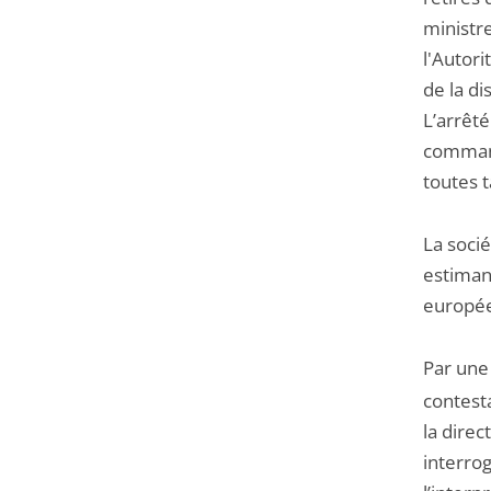
ministre
l'Autor
de la di
L’arrêté
command
toutes 
La soci
estiman
europé
Par une
contesta
la direc
interrog