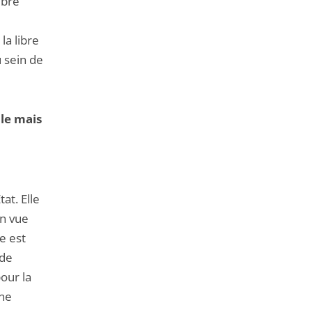
mbre
la libre
u sein de
ble mais
at. Elle
en vue
e est
 de
our la
une