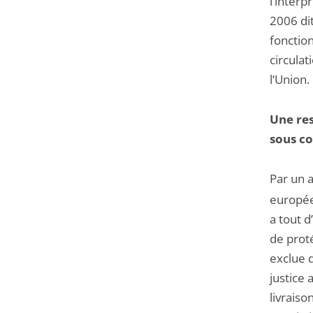
l’inter
2006 dit
fonctio
circulat
l’Union.
Une res
sous co
Par un 
europée
a tout 
de proté
exclue d
justice 
livraiso