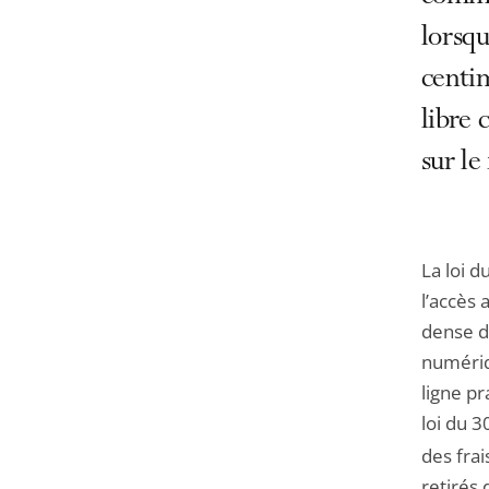
lorsqu
centim
libre 
sur l
La loi d
l’accès
dense de
numériq
ligne pr
loi du 
des frai
retirés 