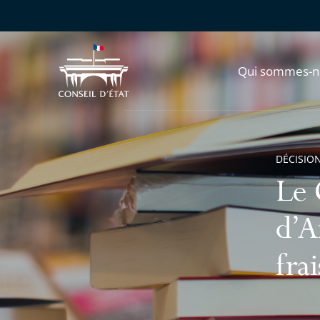
Qui sommes-n
DÉCISION
Le 
d’A
frai