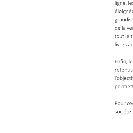
ligne, l
éloigné
grandis
de la ve
tout le 
livres a
Enfin, l
retenus
l’object
permettr
Pour ces
société