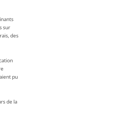
inants
s sur
rais, des
cation
re
raient pu
rs de la