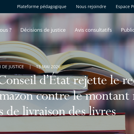
Plateforme pédagogique
Nous rejoindre
Espace P
ous ?
Décisions de justice
Avis consultatifs
Publi
 DE JUSTICE
13 MAI 2026
Conseil d’État rejette le r
mazon contre le montant 
s de livraison des livres