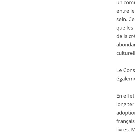
un comme
entre le
sein. Ce
que les 
de la cr
abondant
culturel
Le Cons
égaleme
En effet
long ter
adoption
français
livres. 