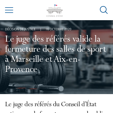
Ouvrir
Menu
la
modal
DÉCISION DE JUSTICE
16 OCTOBRE 2020
de
reche
Le juge des référés valide la
fermeture des salles de sport
à Marseille et Aix-en-
Provence
Le juge des référés du Conseil d’État