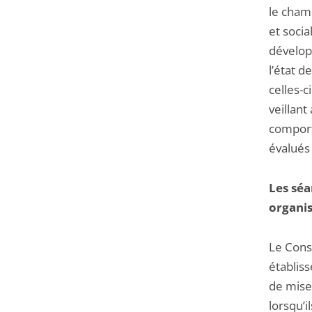
le cham
et socia
dévelop
l’état d
celles-c
veillant
comport
évalués
Les sé
organis
Le Conse
établis
de mise
lorsqu’i