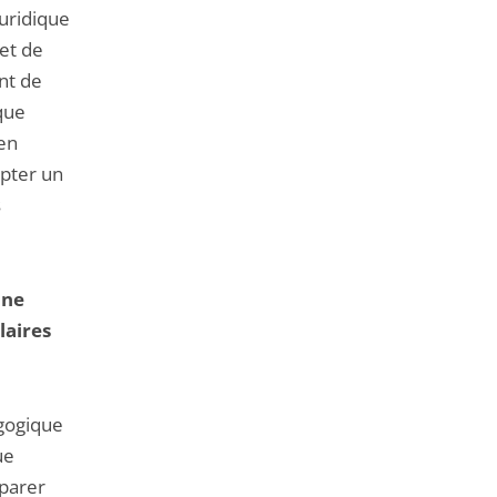
uridique
jet de
nt de
 que
 en
opter un
s
une
laires
gogique
ue
éparer