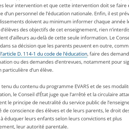
es leur intervention et que cette intervention doit se faire
 d’un personnel de l’éducation nationale. Enfin, il est pré
blissements doivent au minimum informer chaque année l
d’élèves des objectifs de cet enseignement, rien n’interdi
illent d’ailleurs au-delà de cette seule information. Le Conse
 dans sa décision que les parents peuvent en outre, comm
t
l’article D. 114-1 du code de l’éducation
, faire des deman
mation ou des demandes d’entrevues, notamment pour sig
n particulière d’un élève.
tenu du contenu du programme EVARS et de ses modalit
tion, le Conseil d’État juge que l’arrêté et la circulaire att
nt le principe de neutralité du service public de l’enseig
té de conscience des élèves et de leurs parents, le droit de
à éduquer leurs enfants selon leurs convictions et plus
ement, leur autorité parentale.