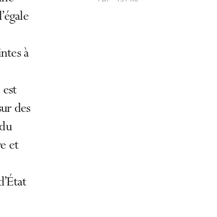
Passer
’égale
le
partage
de
intes à
l'article
pour
 est
arriver
avant
sur des
 du
e et
d’État