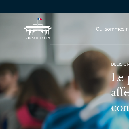
Qui sommes-n
DÉCISION
Le 
aff
con