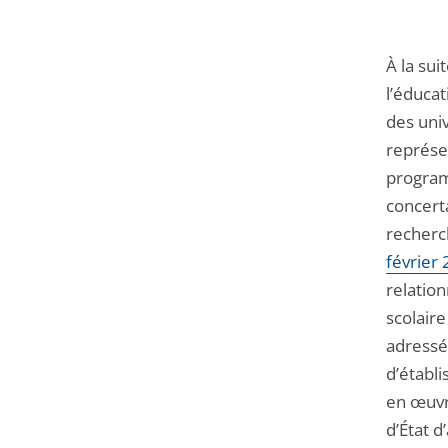
À la su
l’éducat
des univ
représe
program
concerta
recherc
février
relation
scolaire
adress
d’établ
en œuvr
d’État 