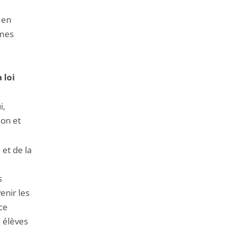
t en
rmes
 loi
i,
ion et
et de la
s
enir les
ce
x élèves