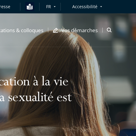
resse
FR
Accessibilité
cations & colloques
Vos démarches
Ouvrir
la
modale
de
recherche
tion à la vie
la sexualité est