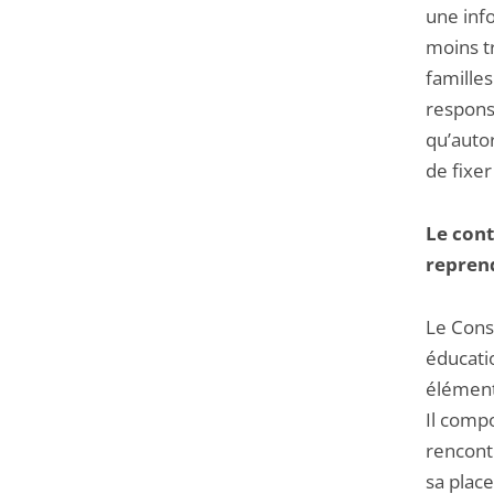
une info
moins t
familles
responsa
qu’auto
de fixe
Le con
reprend
Le Cons
éducatio
élémenta
Il compo
rencontr
sa place