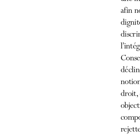
afin n
dignit
discri
l’inté
Conse
déclin
notion
droit,
object
compor
rejett