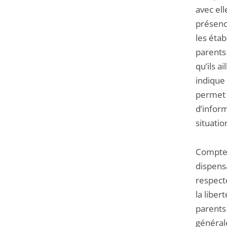
avec ell
présence
les éta
parents 
qu’ils a
indique
perme
d’infor
situatio
Compte 
dispensa
respecte
la liber
parents 
général