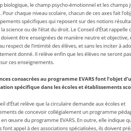
p biologique, le champ psycho-émotionnel et les champs j
l. Pour chaque niveau scolaire, chacun de ces axes fait l’ob
pements spécifiques qui reposent sur des notions résulta
e la science ou de l’état du droit. Le Conseil d’État rappelle
i doivent être enseignées de manière neutre et objective,
 au respect de l’intimité des élèves, et sans les inciter à ad
ement donné. Il relève enfin que les élèves ne seront pa
 sur ces enseignements.
ances consacrées au programme EVARS font l’objet d’
ation spécifique dans les écoles et établissements sco
il d’État relève que la circulaire demande aux écoles et
sements de concevoir collégialement un programme péda
 en œuvre du programme EVARS. En outre, elle indique q
ls font appel à des associations spécialisées, ils doivent pr