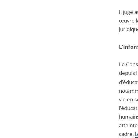
Il juge 
œuvre l
juridiq
L’infor
Le Conse
depuis l
d’éducat
notamme
vie en s
l’éducat
humains 
atteinte
cadre,
l