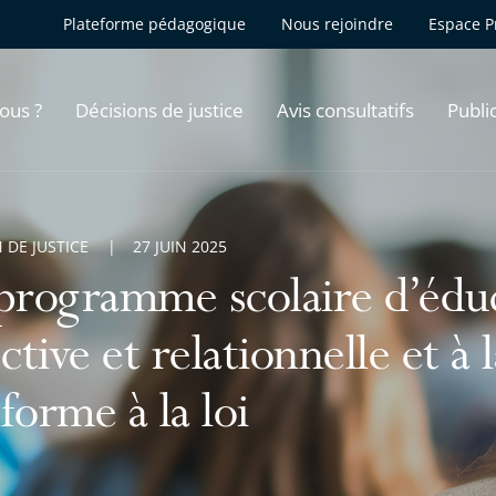
Plateforme pédagogique
Nous rejoindre
Espace P
ous ?
Décisions de justice
Avis consultatifs
Publi
 DE JUSTICE
27 JUIN 2025
programme scolaire d’éduca
ective et relationnelle et à 
forme à la loi