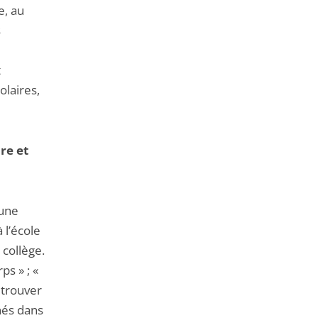
e, au
s
t
laires,
re et
 une
 l’école
 collège.
ps » ; «
 trouver
inés dans