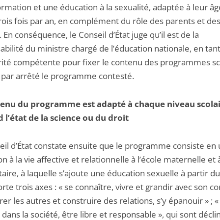
rmation et une éducation à la sexualité, adaptée à leur âg
rois fois par an, en complément du rôle des parents et de
. En conséquence, le Conseil d’État juge qu’il est de la
bilité du ministre chargé de l’éducation nationale, en tan
rité compétente pour fixer le contenu des programmes sco
r par arrêté le programme contesté.
tenu du programme est adapté à chaque niveau scolai
 l’état de la science ou du droit
eil d’État constate ensuite que le programme consiste en
n à la vie affective et relationnelle à l’école maternelle et à
ire, à laquelle s’ajoute une éducation sexuelle à partir du
rte trois axes : « se connaître, vivre et grandir avec son cor
er les autres et construire des relations, s’y épanouir » ; «
 dans la société, être libre et responsable », qui sont décl