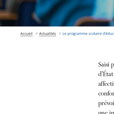
Accueil
Actualités
Le programme scolaire d’éducat
Passer
Passer
Saisi 
la
la
d’État
navigation
navigation
affect
de
de
l'article
l'article
confor
pour
pour
prévoi
arriver
arriver
une i
après
avant