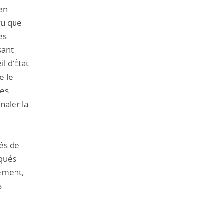
 en
vu que
es
sant
il d’État
e le
des
naler la
és de
aqués
nement,
s