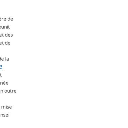
ère de
éunit
et des
et de
de la
 3
t
nnée
en outre
e mise
nseil