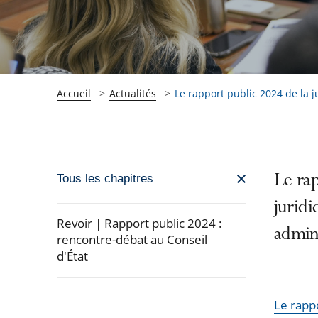
Accueil
Actualités
Le rapport public 2024 de la ju
Passer
Le rap
Tous les chapitres
la
juridi
navigation
Revoir | Rapport public 2024 :
admin
de
rencontre-débat au Conseil
d'État
l'article
pour
arriver
Le rapp
après