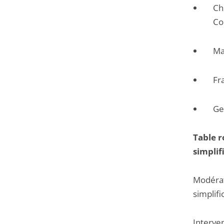
Ch
Co
Ma
Fr
Ge
Table r
simplif
Modérat
simplifi
Interven