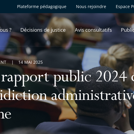
Plateforme pédagogique
Nous rejoindre
Espace P
ous ?
Décisions de justice
Avis consultatifs
Publi
ENT
14 MAI 2025
 rapport public 2024 
idiction administrativ
ne