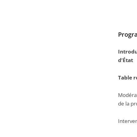
Prog
Introdu
d’État
Table r
Modérat
de la pr
Interven