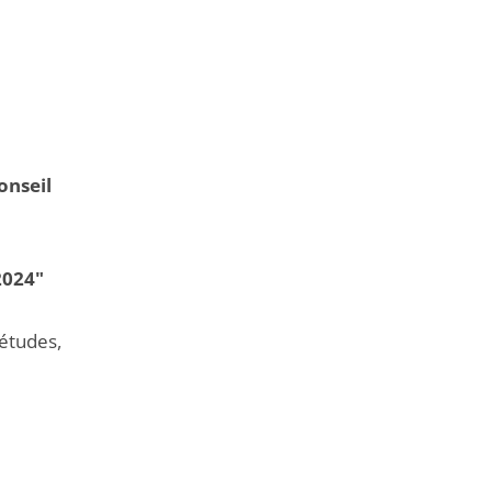
onseil
2024"
 études,