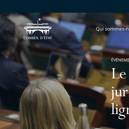
Qui sommes-n
ÉVÉNEM
Le
jur
lig