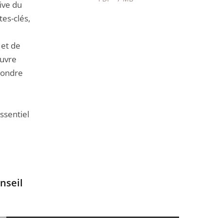
tive du
Passer
tes-clés,
le
partage
 et de
de
œuvre
l'article
épondre
pour
arriver
avant
essentiel
nseil