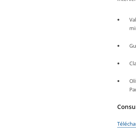
Va
mi
Gu
Cl
Ol
Pa
Consul
Téléchar