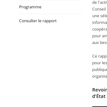
de l'act
Programme
Conseil 
une séle
Consulter le rapport
informa
coopérat
Passer
pour amé
la
aux beso
navigation
de
Ce rappo
l'article
pour les
pour
publique
arriver
organisé
avant
Revoir
d'État