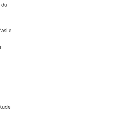
x du
’asile
t
étude