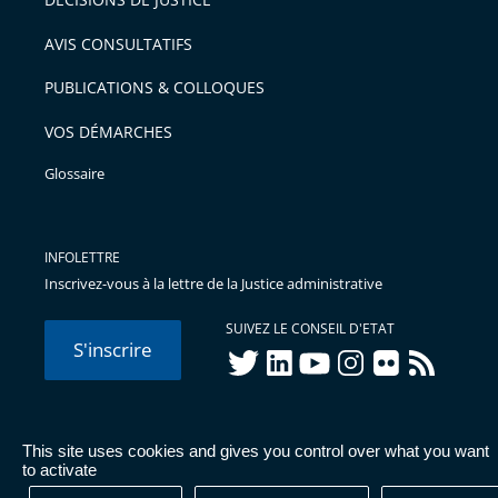
arriver
AVIS CONSULTATIFS
avant
PUBLICATIONS & COLLOQUES
VOS DÉMARCHES
Glossaire
INFOLETTRE
Inscrivez-vous à la lettre de la Justice administrative
SUIVEZ LE CONSEIL D'ETAT
S'inscrire
twitter
linkedIn
youtube
instagram
flickr
rss
This site uses cookies and gives you control over what you want
© Conseil d'État 2026 -
Mentions légales
-
Cookies
-
Données
to activate
personnelles
-
Publications administratives
-
Accessibilité :