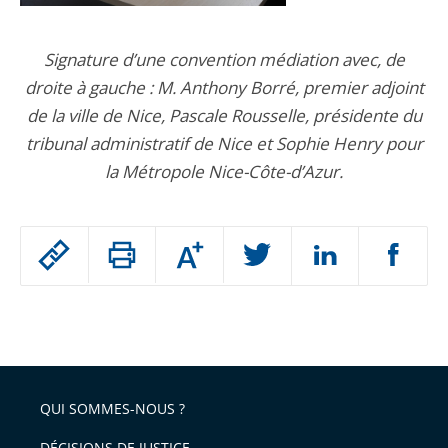
Signature d’une convention médiation avec, de
droite à gauche : M. Anthony Borré, premier adjoint
de la ville de Nice, Pascale Rousselle, présidente du
tribunal administratif de Nice et Sophie Henry pour
la Métropole Nice-Côte-d’Azur.
Passer
Augmenter
le
ou
réduire
partage
Passer
la
taille
de
le
de
la
l'article
partage
police
pour
de
arriver
QUI SOMMES-NOUS ?
l'article
après
pour
DÉCISIONS DE JUSTICE