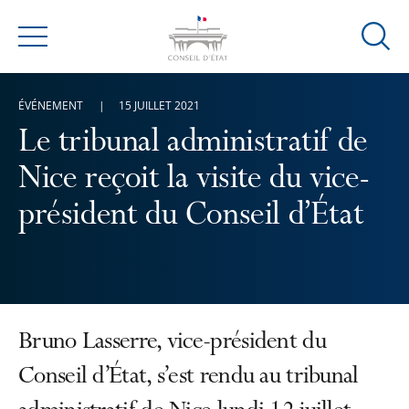
Ouvrir
Menu
la
modal
ÉVÉNEMENT
15 JUILLET 2021
de
reche
Le tribunal administratif de
Nice reçoit la visite du vice-
président du Conseil d’État
Bruno Lasserre, vice-président du
Conseil d’État, s’est rendu au tribunal