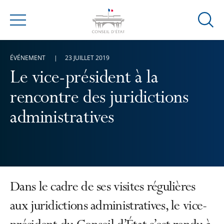
Ouvrir
Menu
la
modal
ÉVÉNEMENT
23 JUILLET 2019
de
reche
Le vice-président à la
rencontre des juridictions
administratives
Dans le cadre de ses visites régulières
aux juridictions administratives, le vice-