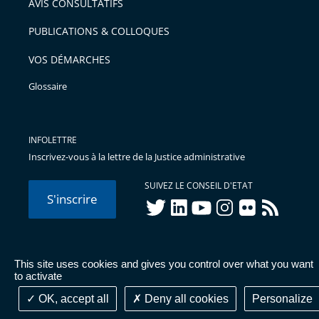
AVIS CONSULTATIFS
avant
PUBLICATIONS & COLLOQUES
VOS DÉMARCHES
Glossaire
INFOLETTRE
Inscrivez-vous à la lettre de la Justice administrative
SUIVEZ LE CONSEIL D'ETAT
S'inscrire
twitter
linkedIn
youtube
instagram
flickr
rss
This site uses cookies and gives you control over what you want
© Conseil d'État 2026 -
Mentions légales
-
Cookies
-
Données
to activate
personnelles
-
Publications administratives
-
Accessibilité :
partiellement conforme
OK, accept all
Deny all cookies
Personalize