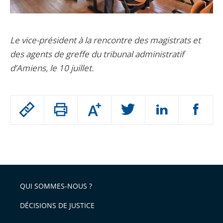
Le vice-président à la rencontre des magistrats et
des agents de greffe du tribunal administratif
d’Amiens, le 10 juillet.
Passer
Augmenter
le
ou
réduire
partage
Passer
la
taille
de
le
de
la
l'article
partage
police
pour
de
arriver
QUI SOMMES-NOUS ?
l'article
après
pour
DÉCISIONS DE JUSTICE
arriver