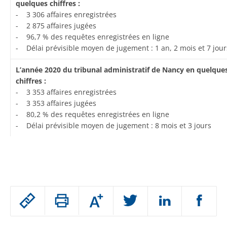
quelques chiffres :
- 3 306 affaires enregistrées
- 2 875 affaires jugées
- 96,7 % des requêtes enregistrées en ligne
- Délai prévisible moyen de jugement : 1 an, 2 mois et 7 jour
L’année 2020 du tribunal administratif de Nancy en quelque
chiffres :
- 3 353 affaires enregistrées
- 3 353 affaires jugées
- 80,2 % des requêtes enregistrées en ligne
- Délai prévisible moyen de jugement : 8 mois et 3 jours
Passer
Augmenter
le
ou
réduire
partage
Passer
la