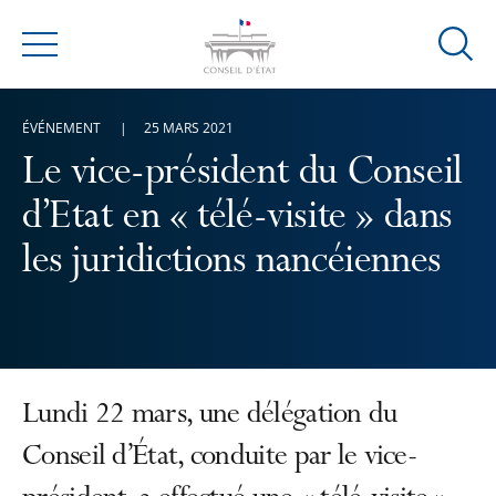
Ouvrir
Menu
la
modal
ÉVÉNEMENT
25 MARS 2021
de
reche
Le vice-président du Conseil
d’Etat en « télé-visite » dans
les juridictions nancéiennes
Lundi 22 mars, une délégation du
Conseil d’État, conduite par le vice-