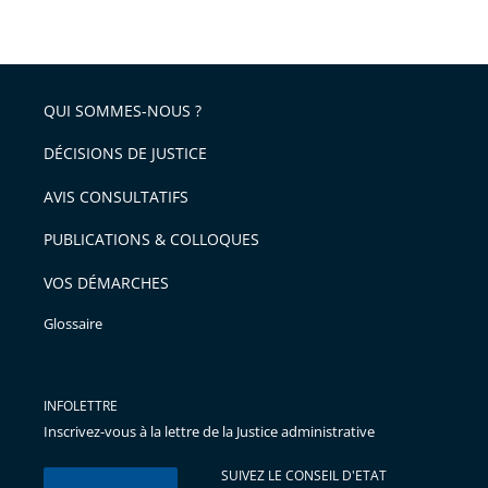
taille
de
le
de
la
l'article
partage
police
pour
de
arriver
QUI SOMMES-NOUS ?
l'article
après
pour
DÉCISIONS DE JUSTICE
arriver
AVIS CONSULTATIFS
avant
PUBLICATIONS & COLLOQUES
VOS DÉMARCHES
Glossaire
INFOLETTRE
Inscrivez-vous à la lettre de la Justice administrative
SUIVEZ LE CONSEIL D'ETAT