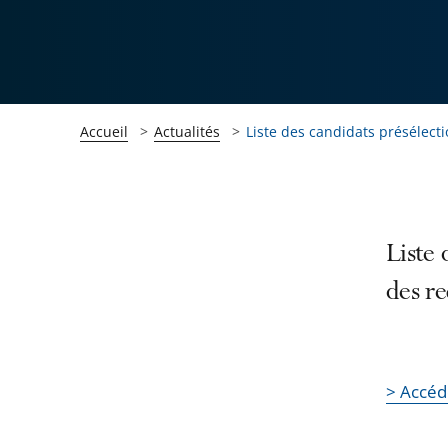
Accueil
Actualités
Liste des candidats présélect
Passer
Passer
Liste 
la
la
des re
navigation
navigation
de
de
l'article
l'article
pour
pour
> Accéd
arriver
arriver
après
avant