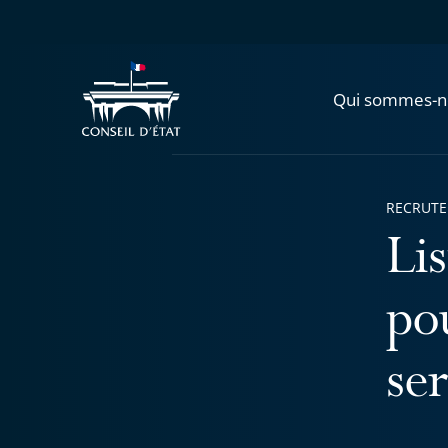
Qui sommes-n
RECRUT
Li
po
se