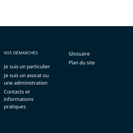
de
l'article
pour
arriver
avant
VOS DÉMARCHES
Glossaire
Plan du site
Je suis un particulier
Je suis un avocat ou
une administration
Contacts et
informations
pratiques