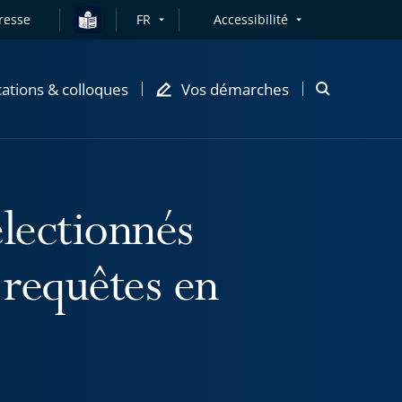
resse
FR
Accessibilité
cations & colloques
Vos démarches
Ouvrir
la
modale
de
recherche
électionnés
 requêtes en