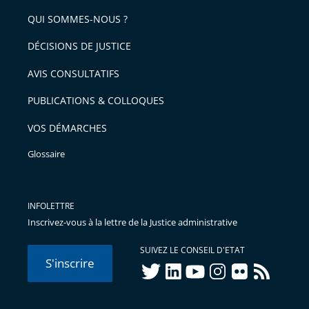
de
arriver
QUI SOMMES-NOUS ?
l'article
après
pour
DÉCISIONS DE JUSTICE
arriver
AVIS CONSULTATIFS
avant
PUBLICATIONS & COLLOQUES
VOS DÉMARCHES
Glossaire
INFOLETTRE
Inscrivez-vous à la lettre de la Justice administrative
SUIVEZ LE CONSEIL D'ETAT
S'inscrire
twitter
linkedIn
youtube
instagram
flickr
rss