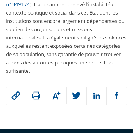
n° 349174
). Il a notamment relevé l’instabilité du
contexte politique et social dans cet État dont les
institutions sont encore largement dépendantes du
soutien des organisations et missions
internationales. Il a également souligné les violences
auxquelles restent exposées certaines catégories
de sa population, sans garantie de pouvoir trouver
auprès des autorités publiques une protection
suffisante.
Passer
Augmenter
le
ou
réduire
partage
Passer
la
taille
de
le
de
la
l'article
partage
police
pour