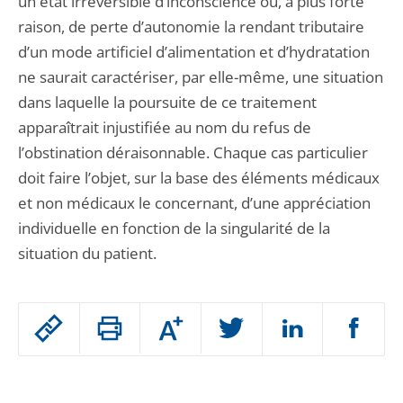
un état irréversible d’inconscience ou, à plus forte
raison, de perte d’autonomie la rendant tributaire
d’un mode artificiel d’alimentation et d’hydratation
ne saurait caractériser, par elle-même, une situation
dans laquelle la poursuite de ce traitement
apparaîtrait injustifiée au nom du refus de
l’obstination déraisonnable. Chaque cas particulier
doit faire l’objet, sur la base des éléments médicaux
et non médicaux le concernant, d’une appréciation
individuelle en fonction de la singularité de la
situation du patient.
Passer
Augmenter
le
ou
réduire
partage
Passer
la
taille
de
le
de