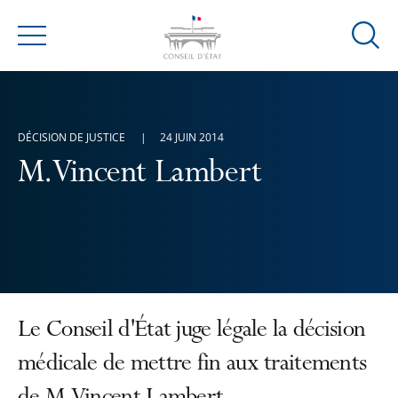
Ouvrir
Menu
la
modal
de
reche
DÉCISION DE JUSTICE
24 JUIN 2014
M. Vincent Lambert
Le Conseil d'État juge légale la décision
médicale de mettre fin aux traitements