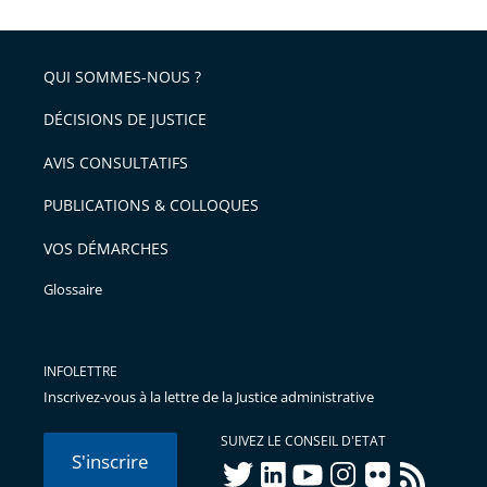
la
l'article
partage
police
pour
de
arriver
QUI SOMMES-NOUS ?
l'article
après
pour
DÉCISIONS DE JUSTICE
arriver
AVIS CONSULTATIFS
avant
PUBLICATIONS & COLLOQUES
VOS DÉMARCHES
Glossaire
INFOLETTRE
Inscrivez-vous à la lettre de la Justice administrative
SUIVEZ LE CONSEIL D'ETAT
S'inscrire
twitter
linkedIn
youtube
instagram
flickr
rss