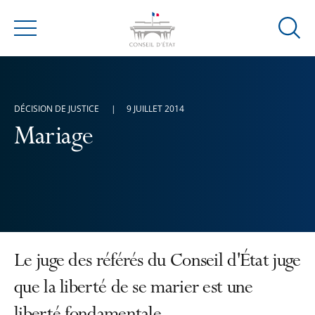
Ouvrir
Menu
la
modal
de
reche
DÉCISION DE JUSTICE
9 JUILLET 2014
Mariage
Le juge des référés du Conseil d'État juge
que la liberté de se marier est une