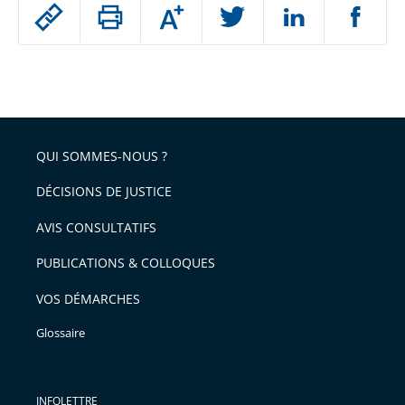
Passer
Augmenter
le
ou
réduire
partage
Passer
la
taille
de
le
de
la
l'article
partage
police
pour
de
arriver
QUI SOMMES-NOUS ?
l'article
après
pour
DÉCISIONS DE JUSTICE
arriver
AVIS CONSULTATIFS
avant
PUBLICATIONS & COLLOQUES
VOS DÉMARCHES
Glossaire
INFOLETTRE