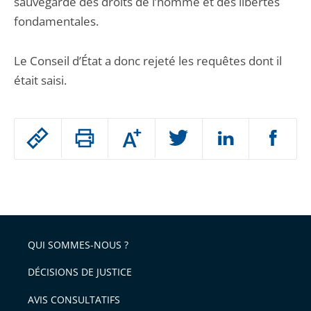
sauvegarde des droits de l’homme et des libertés
fondamentales.
Le Conseil d’État a donc rejeté les requêtes dont il
était saisi.
Passer
Augmenter
le
ou
réduire
partage
Passer
la
taille
de
le
de
la
l'article
partage
police
pour
de
arriver
QUI SOMMES-NOUS ?
l'article
après
pour
DÉCISIONS DE JUSTICE
arriver
AVIS CONSULTATIFS
avant