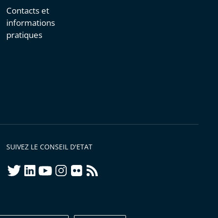
Contacts et
informations
pratiques
SUIVEZ LE CONSEIL D'ETAT
twitter
linkedIn
youtube
instagram
flickr
rss
ellement conforme