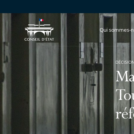
Qui sommes-n
DÉCISION
Ma
To
ré