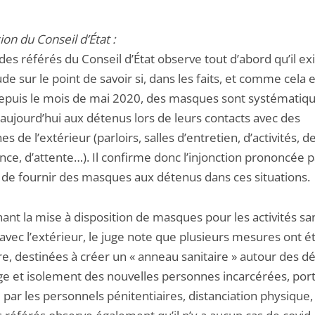
ion du Conseil d’État :
des référés du Conseil d’État observe tout d’abord qu’il ex
ude sur le point de savoir si, dans les faits, et comme cela 
epuis le mois de mai 2020, des masques sont systémati
aujourd’hui aux détenus lors de leurs contacts avec des
s de l’extérieur (parloirs, salles d’entretien, d’activités, de
ce, d’attente…). Il confirme donc l’injonction prononcée p
l de fournir des masques aux détenus dans ces situations.
ant la mise à disposition de masques pour les activités sa
avec l’extérieur, le juge note que plusieurs mesures ont é
e, destinées à créer un « anneau sanitaire » autour des dé
ge et isolement des nouvelles personnes incarcérées, por
ar les personnels pénitentiaires, distanciation physique, 