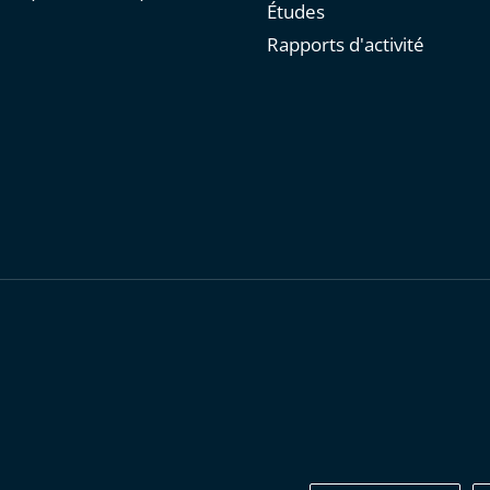
Études
Rapports d'activité
personnelles
-
Publications administratives
-
Accessibilité : parti