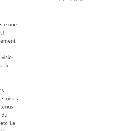
Passer
le
partage
iste une
de
est
l'article
quement
pour
arriver
 visio-
avant
ar le
ns
té mises
tenus :
t du
etc. Le