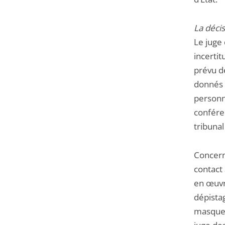
La décis
Le juge 
incertit
prévu d
donnés 
personne
conféren
tribuna
Concern
contact 
en œuvr
dépista
masque p