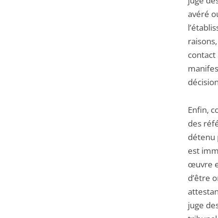
juge de
avéré ou
l’établ
raisons,
contact 
manifest
décision
Enfin, 
des réf
détenu 
est imm
œuvre e
d’être 
attesta
juge de