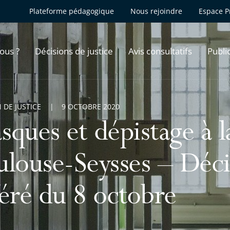
Plateforme pédagogique
Nous rejoindre
Espace P
ous ?
Décisions de justice
Avis consultatifs
Publi
 DE JUSTICE
9 OCTOBRE 2020
sques et dépistage à l
ulouse-Seysses – Déci
féré du 8 octobre