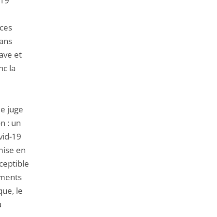
-19
 ces
sans
rave et
nc la
le juge
n : un
vid-19
mise en
ceptible
éments
ue, le
u