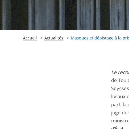
Accueil
Actualités
Masques et dépistage à la pri
Passer
Passer
Le recou
la
la
de Toul
navigation
navigation
Seysses
de
de
locaux 
l'article
l'article
part, l
pour
pour
juge des
arriver
arriver
ministre
après
avant
d’État.