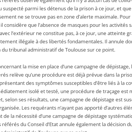
s référés observe également qu’il n’y a aucun cas de covid
 suspecté parmi les détenus de la prison à ce jour, et que
issement ne se trouve pas en zone d’alerte maximale. Pour
 il considère que l’absence de masques pour les activités 
avec l’extérieur ne constitue pas, à ce jour, une atteinte g
ement illégale à des libertés fondamentales. Il annule do
 du tribunal administratif de Toulouse sur ce point.
concernant la mise en place d’une campagne de dépistage, 
érés relève qu’une procédure est déjà prévue dans la priso
présentant des symptômes susceptibles d’être liés à la co
édiatement isolé et testé, une procédure de traçage est 
t, selon ses résultats, une campagne de dépistage est sus
organisée. Les requérants n’ayant pas apporté d’autres él
nt de la nécessité d’une campagne de dépistage systématiq
s référés du Conseil d’Etat annule également la décision d