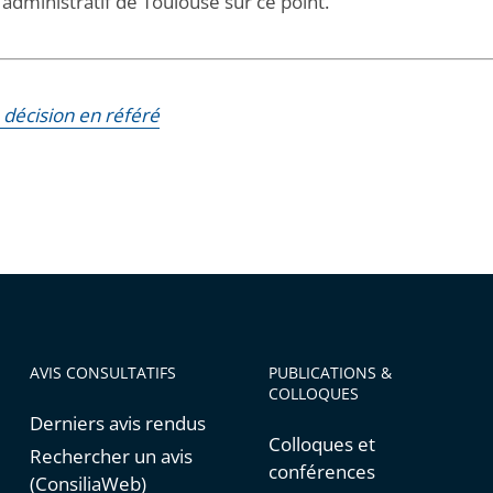
 administratif de Toulouse sur ce point.
a décision en référé
AVIS CONSULTATIFS
PUBLICATIONS &
COLLOQUES
Derniers avis rendus
Colloques et
Rechercher un avis
conférences
(ConsiliaWeb)