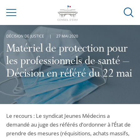
Ouvrir
Menu
la
modal
DÉCISION DE JUSTICE
27 MAI 2020
de
reche
Matériel de protection pour
les professionnels de santé –
Décision en référé du 22 mai
Le recours : Le syndicat Jeunes Médecins a
demandé au juge des référés d’ordonner à l’État de
prendre des mesures (réquisitions, achats massifs,