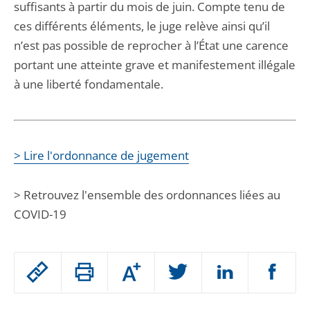
suffisants à partir du mois de juin. Compte tenu de
ces différents éléments, le juge relève ainsi qu’il
n’est pas possible de reprocher à l’État une carence
portant une atteinte grave et manifestement illégale
à une liberté fondamentale.
> Lire l'ordonnance de jugement
> Retrouvez l'ensemble des ordonnances liées au
COVID-19
Passer
Augmenter
le
ou
réduire
partage
Passer
la