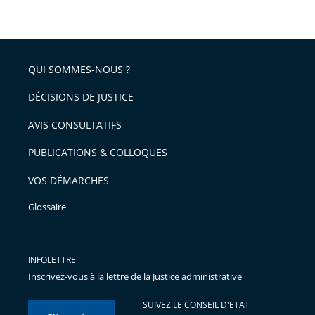
taille
de
le
de
la
l'article
partage
police
pour
de
arriver
QUI SOMMES-NOUS ?
l'article
après
pour
DÉCISIONS DE JUSTICE
arriver
AVIS CONSULTATIFS
avant
PUBLICATIONS & COLLOQUES
VOS DÉMARCHES
Glossaire
INFOLETTRE
Inscrivez-vous à la lettre de la Justice administrative
SUIVEZ LE CONSEIL D'ETAT