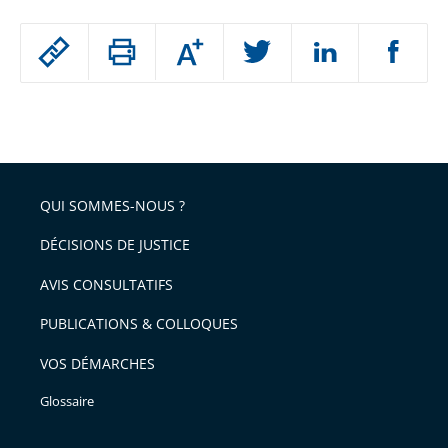
Passer
Augmenter
le
ou
réduire
partage
Passer
la
taille
de
le
de
la
l'article
partage
police
pour
de
arriver
QUI SOMMES-NOUS ?
l'article
après
pour
DÉCISIONS DE JUSTICE
arriver
AVIS CONSULTATIFS
avant
PUBLICATIONS & COLLOQUES
VOS DÉMARCHES
Glossaire