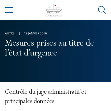
Ouvrir
Menu
la
modal
de
AUTRE
19 JANVIER 2016
reche
Mesures prises au titre de
l’état d’urgence
Contrôle du juge administratif et
principales données