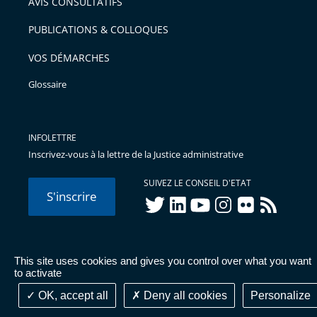
AVIS CONSULTATIFS
avant
PUBLICATIONS & COLLOQUES
VOS DÉMARCHES
Glossaire
INFOLETTRE
Inscrivez-vous à la lettre de la Justice administrative
SUIVEZ LE CONSEIL D'ETAT
S'inscrire
twitter
linkedIn
youtube
instagram
flickr
rss
This site uses cookies and gives you control over what you want
© Conseil d'État 2026 -
Mentions légales
-
Cookies
-
Données
to activate
personnelles
-
Publications administratives
-
Accessibilité :
partiellement conforme
OK, accept all
Deny all cookies
Personalize