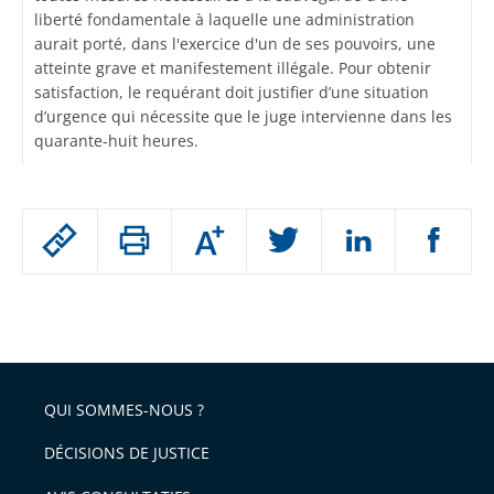
liberté fondamentale à laquelle une administration
aurait porté, dans l'exercice d'un de ses pouvoirs, une
atteinte grave et manifestement illégale. Pour obtenir
satisfaction, le requérant doit justifier d’une situation
d’urgence qui nécessite que le juge intervienne dans les
quarante-huit heures.
Passer
Augmenter
le
ou
réduire
partage
Passer
la
taille
de
le
de
la
l'article
partage
police
pour
de
arriver
QUI SOMMES-NOUS ?
l'article
après
pour
DÉCISIONS DE JUSTICE
arriver