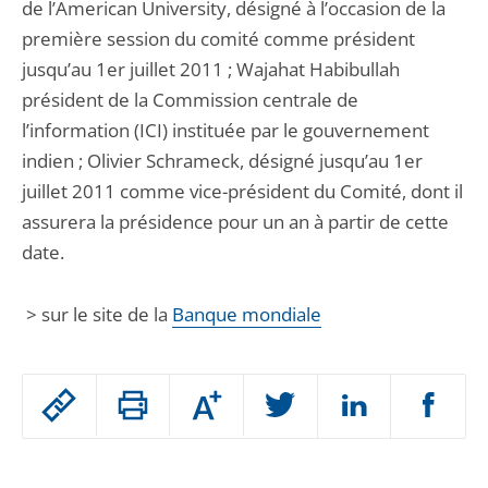
de l’American University, désigné à l’occasion de la
première session du comité comme président
jusqu’au 1er juillet 2011 ; Wajahat Habibullah
président de la Commission centrale de
l’information (ICI) instituée par le gouvernement
indien ; Olivier Schrameck, désigné jusqu’au 1er
juillet 2011 comme vice-président du Comité, dont il
assurera la présidence pour un an à partir de cette
date.
> sur le site de la
Banque mondiale
Passer
Augmenter
le
ou
réduire
partage
Passer
la
taille
de
le
de