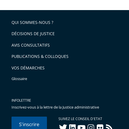
la
l'article
partage
police
pour
de
arriver
QUI SOMMES-NOUS ?
l'article
après
pour
DÉCISIONS DE JUSTICE
arriver
AVIS CONSULTATIFS
avant
PUBLICATIONS & COLLOQUES
VOS DÉMARCHES
Glossaire
INFOLETTRE
Inscrivez-vous à la lettre de la Justice administrative
SUIVEZ LE CONSEIL D'ETAT
S'inscrire
twitter
linkedIn
youtube
instagram
flickr
rss