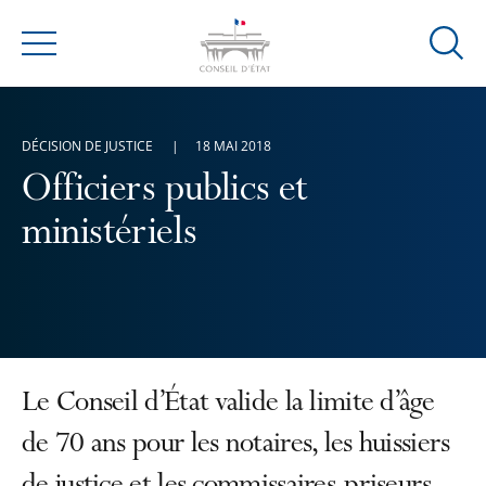
Ouvrir
Menu
la
modal
de
DÉCISION DE JUSTICE
18 MAI 2018
reche
Officiers publics et
ministériels
Le Conseil d’État valide la limite d’âge
de 70 ans pour les notaires, les huissiers