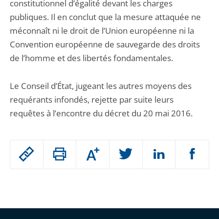
constitutionnel d’égalité devant les charges
publiques. Il en conclut que la mesure attaquée ne
méconnaît ni le droit de l’Union européenne ni la
Convention européenne de sauvegarde des droits
de l’homme et des libertés fondamentales.
Le Conseil d’État, jugeant les autres moyens des
requérants infondés, rejette par suite leurs
requêtes à l’encontre du décret du 20 mai 2016.
Passer
Augmenter
le
ou
réduire
partage
Passer
la
taille
de
le
de
la
l'article
partage
police
pour
de