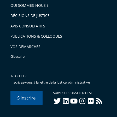
arriver
QUI SOMMES-NOUS ?
l'article
après
pour
DÉCISIONS DE JUSTICE
arriver
AVIS CONSULTATIFS
avant
PUBLICATIONS & COLLOQUES
VOS DÉMARCHES
Glossaire
INFOLETTRE
Inscrivez-vous à la lettre de la Justice administrative
SUIVEZ LE CONSEIL D'ETAT
S'inscrire
twitter
linkedIn
youtube
instagram
flickr
rss