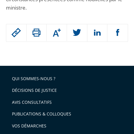
ministre.
Passer
Augmenter
le
ou
réduire
partage
Passer
la
taille
de
le
de
la
l'article
partage
police
pour
de
arriver
QUI SOMMES-NOUS ?
l'article
après
pour
DÉCISIONS DE JUSTICE
arriver
AVIS CONSULTATIFS
avant
PUBLICATIONS & COLLOQUES
VOS DÉMARCHES