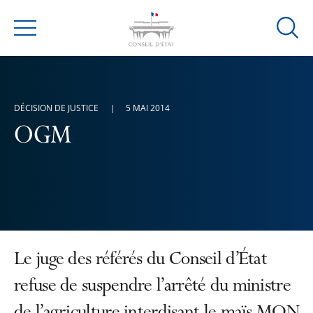
Ouvrir
Menu
la
modal
de
reche
DÉCISION DE JUSTICE
5 MAI 2014
OGM
Le juge des référés du Conseil d’État
refuse de suspendre l’arrêté du ministre