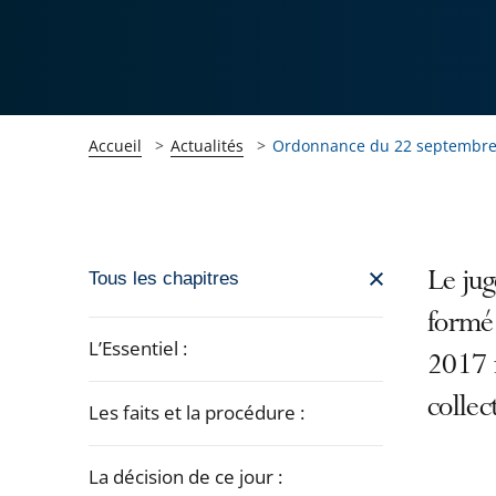
Accueil
Actualités
Ordonnance du 22 septembre 2
Passer
Le jug
Tous les chapitres
la
formé
navigation
L’Essentiel :
2017 r
de
l'article
collec
Les faits et la procédure :
pour
arriver
La décision de ce jour :
après