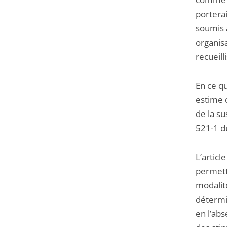
porterai
soumis à
organis
recueill
En ce qu
estime 
de la su
521-1 du
L’artic
permettr
modalité
détermin
en l’abs