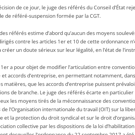
écision de ce jour, le juge des référés du Conseil d’État reje
 de référé-suspension formée par la CGT.
 des référés estime d’abord qu’aucun des moyens soulevés
irigés contre les articles 1er et 10 de cette ordonnance n’
 créer un doute sérieux sur leur légalité, en l’état de l’inst
e 1er a pour objet de modifier l’articulation entre conventi
 et accords d’entreprise, en permettant notamment, dan
s matières, que les accords d’entreprise puissent prévaloi
ions de branche. Le juge des référés écarte en particuli
ieux les moyens tirés de la méconnaissance des conventio
 de l’Organisation internationale du travail (OIT) sur la libe
e et la protection du droit syndical et sur le droit d’organis
iation collective par les dispositions de la loi d’habilitation
nt desquelles l’ordonnance du 22 septembre 2017 a été p