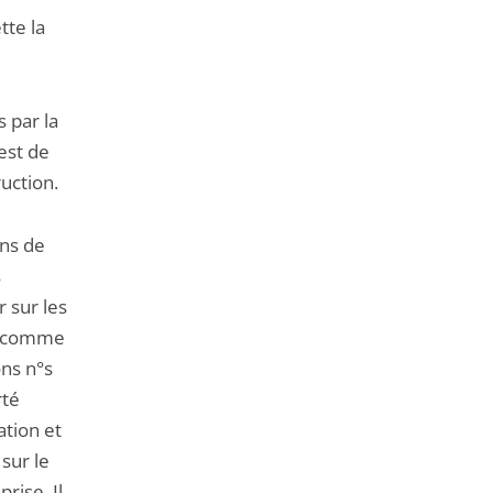
tte la
 par la
est de
ruction.
ons de
s
r sur les
er comme
ns n°s
rté
ation et
 sur le
rise. Il