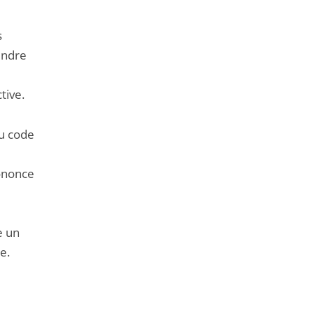
s
endre
tive.
du code
rononce
e un
e.