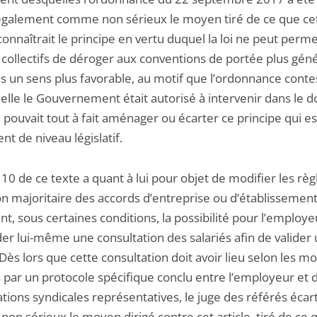
également comme non sérieux le moyen tiré de ce que cet 
nnaîtrait le principe en vertu duquel la loi ne peut perm
 collectifs de déroger aux conventions de portée plus gén
s un sens plus favorable, au motif que l’ordonnance conte
uelle le Gouvernement était autorisé à intervenir dans le 
i, pouvait tout à fait aménager ou écarter ce principe qui es
t de niveau législatif.
e 10 de ce texte a quant à lui pour objet de modifier les règ
on majoritaire des accords d’entreprise ou d’établissement
t, sous certaines conditions, la possibilité pour l’employe
r lui-même une consultation des salariés afin de valider 
Dès lors que cette consultation doit avoir lieu selon les mo
 par un protocole spécifique conclu entre l’employeur et 
tions syndicales représentatives, le juge des référés écar
n sérieux le moyen dirigé contre cet article, tiré de ce qu