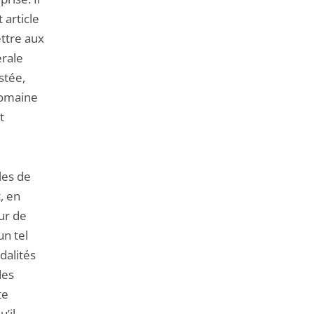
article
ettre aux
érale
stée,
domaine
t
les de
, en
ur de
un tel
dalités
des
te
’il