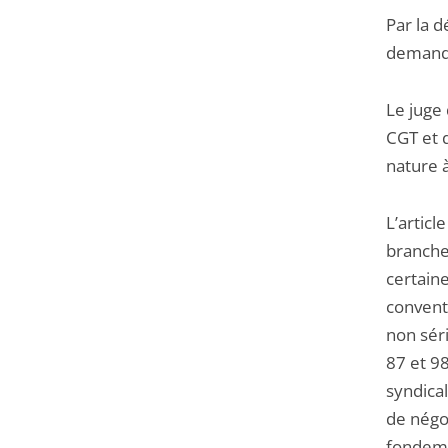
Par la d
demande
Le juge
CGT et d
nature à
L’articl
branche
certaine
convent
non sér
87 et 98
syndical
de négoc
fondeme