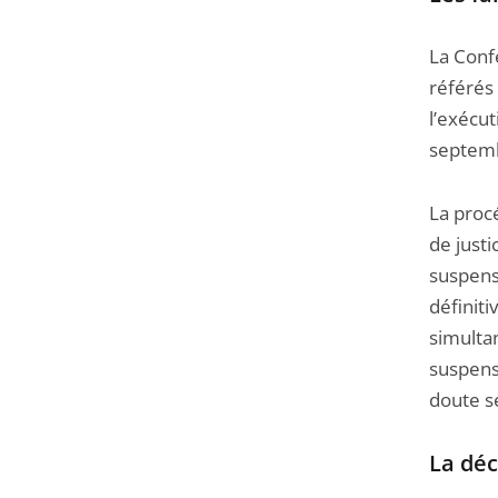
La Conf
référés
l’exécut
septemb
La proc
de justi
suspens
définiti
simultan
suspens
doute sé
La déc