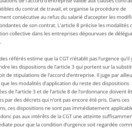
ulations de l’accord d’entreprise validé aux clauses contrai
ibles du contrat de travail, et organise la procédure de
ment consécutive au refus du salarié d’accepter les modifi
ndantes de son contrat. L’article 8 précise les modalités d
tion collective dans les entreprises dépourvues de délégu
.
des référés estime que la CGT n’établit pas l’urgence qu’il 
dre les dispositions de l’article 3 qui portent sur la substi
oit de stipulations de l’accord d’entreprise. Il juge par aille
 que les modalités d’application du reste des dispositions
es de l’article 3 et de l’article 8 de l’ordonnance doivent ê
s par des décrets qui n’ont pas encore été pris. Dans ces
ons, ces dispositions ne sont pas immédiatement applicabl
 donc pas aux intérêts de la CGT une atteinte suffisammen
diate pour que la condition d’urgence soit regardée com