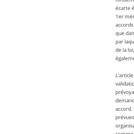
écarte 
1er méco
accords
que dan
par laq
de la lo
égalemen
L’articl
validati
prévoyan
demande
accord. 
prévues
organisa
comme no