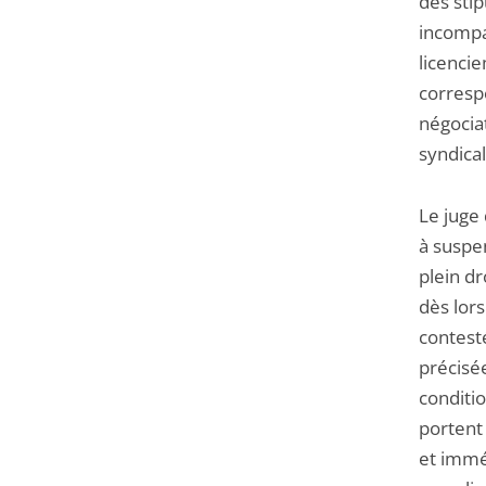
des stip
incompat
licencie
correspo
négocia
syndical
Le juge 
à suspen
plein dr
dès lors
contesté
précisée
conditi
portent
et immé