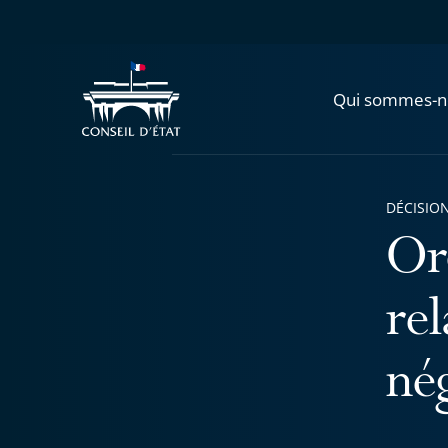
Qui sommes-n
DÉCISION
Or
re
nég