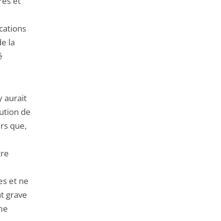
res et
cations
e la
é
y aurait
tution de
urs que,
tre
es et ne
t grave
me