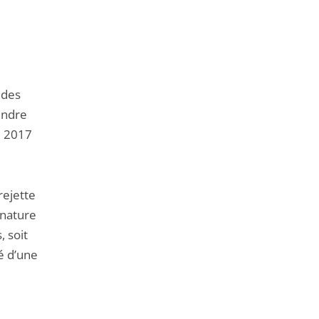
de
l'article
pour
arriver
avant
 des
endre
e 2017
rejette
 nature
, soit
é d’une