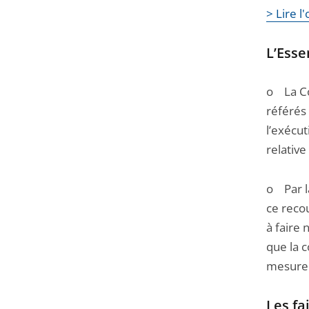
> Lire 
Passer
la
L’Essen
navigation
de
o La Co
l'article
référés
pour
l’exécu
arriver
relative
avant
o Par la
ce reco
à faire 
que la 
mesure 
Les fa