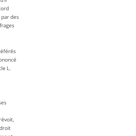
ccord
é par des
frages
référés
rononcé
le L.
ses
révoit,
droit