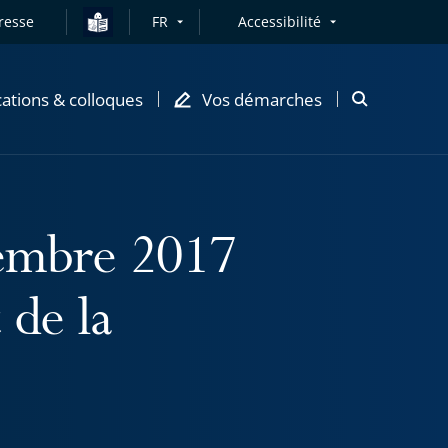
resse
FR
Accessibilité
cations & colloques
Vos démarches
Ouvrir
la
modale
de
recherche
embre 2017
 de la