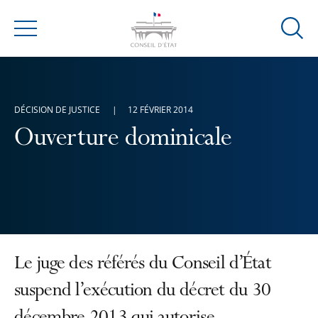
Ouvrir
Menu
la
modal
de
reche
DÉCISION DE JUSTICE
12 FÉVRIER 2014
Ouverture dominicale
Le juge des référés du Conseil d’État
suspend l’exécution du décret du 30