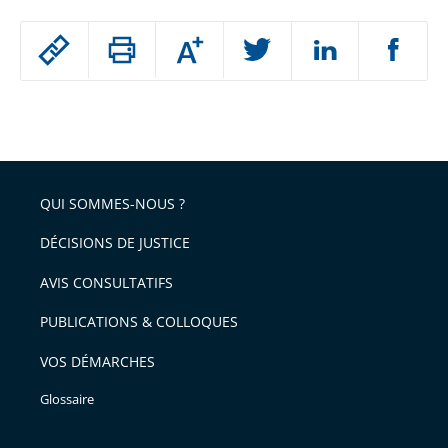
Passer
Augmenter
le
ou
réduire
partage
Passer
la
taille
de
le
de
la
l'article
partage
police
pour
de
arriver
QUI SOMMES-NOUS ?
l'article
après
pour
DÉCISIONS DE JUSTICE
arriver
AVIS CONSULTATIFS
avant
PUBLICATIONS & COLLOQUES
VOS DÉMARCHES
Glossaire