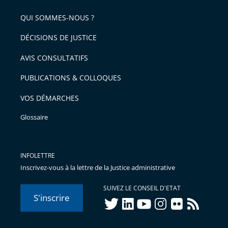
pour
de
arriver
QUI SOMMES-NOUS ?
l'article
après
pour
DÉCISIONS DE JUSTICE
arriver
AVIS CONSULTATIFS
avant
PUBLICATIONS & COLLOQUES
VOS DÉMARCHES
Glossaire
INFOLETTRE
Inscrivez-vous à la lettre de la Justice administrative
SUIVEZ LE CONSEIL D'ETAT
S'inscrire
twitter
linkedIn
youtube
instagram
flickr
rss