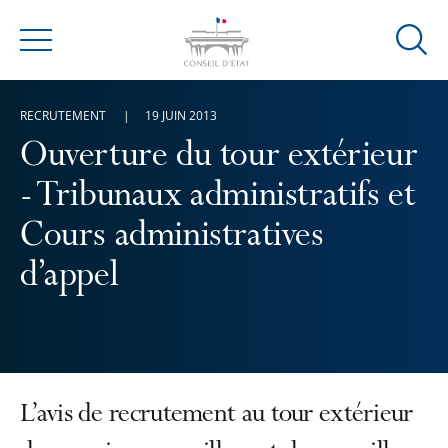
Ouvrir
Menu
la
modal
RECRUTEMENT
19 JUIN 2013
de
reche
Ouverture du tour extérieur
- Tribunaux administratifs et
Cours administratives
d’appel
L’avis de recrutement au tour extérieur