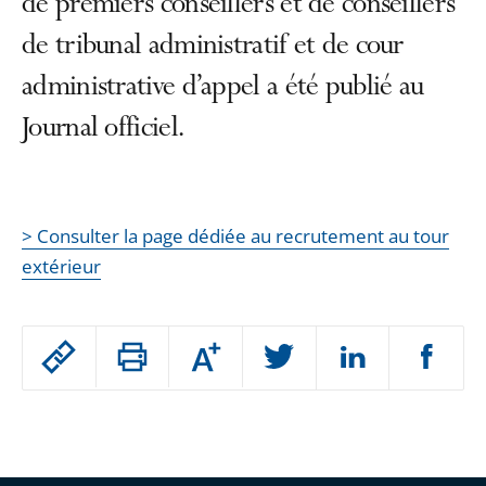
de premiers conseillers et de conseillers
de tribunal administratif et de cour
administrative d’appel a été publié au
Journal officiel.
> Consulter la page dédiée au recrutement au tour
extérieur
Passer
Augmenter
le
ou
réduire
partage
Passer
la
taille
de
le
de
la
l'article
partage
police