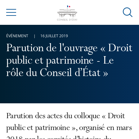
Ouvrir
Menu
la
modal
ÉVÉNEMENT
16 JUILLET 2019
de
reche
Parution de l'ouvrage « Droit
public et patrimoine - Le
rôle du Conseil d’État »
Parution des actes du colloque « Droit
public et patrimoine », organisé en mars