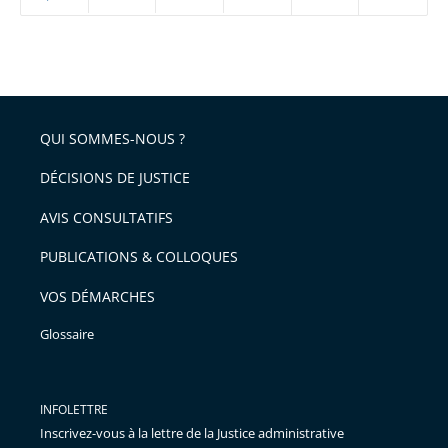
ou
réduire
partage
Passer
la
taille
de
le
de
la
l'article
partage
police
pour
de
arriver
QUI SOMMES-NOUS ?
l'article
après
pour
DÉCISIONS DE JUSTICE
arriver
AVIS CONSULTATIFS
avant
PUBLICATIONS & COLLOQUES
VOS DÉMARCHES
Glossaire
INFOLETTRE
Inscrivez-vous à la lettre de la Justice administrative