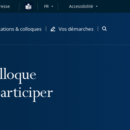
resse
FR
Accessibilité
cations & colloques
Vos démarches
Ouvrir
la
modale
de
recherche
lloque
articiper