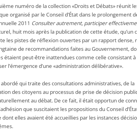
uième numéro de la collection «Droits et Débats» réunit le
oque organisé par le Conseil d’État dans le prolongement d
nnuelle 2011
Consulter autrement, participer effectiveme
turel, huit mois après la publication de cette étude, qu’un 
e les pistes de réflexion ouvertes par un rapport dense, 
ingtaine de recommandations faites au Gouvernement, do
es étaient peut-être inattendues comme celle consistant à
ser l’émergence d’une «administration délibérative».
 abordé qui traite des consultations administratives, de la
ation des citoyens au processus de prise de décision publi
turellement au débat. De ce fait, il était opportun de conn
adhésion que suscitaient les propositions du Conseil d’État
dont elles avaient été accueillies par les instances décisi
êmes.