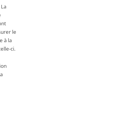
 La
é
ont
urer le
e à la
elle-ci.
ion
la