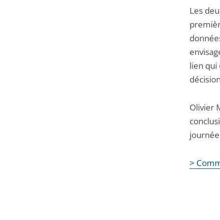
Les deu
première
données
envisag
lien qui
décision
Olivier 
conclusi
journée
> Comm