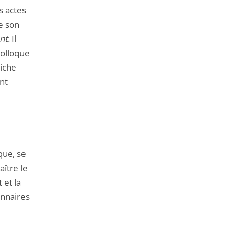
de
s actes
l'article
e son
pour
nt
. Il
arriver
colloque
avant
riche
nt
que, se
aître le
 et la
onnaires