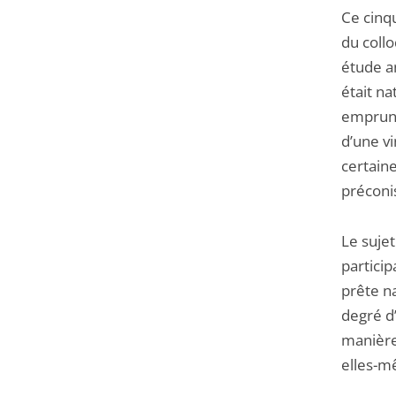
Ce cinq
du coll
étude a
était na
emprunt
d’une v
certain
préconi
Le sujet
particip
prête na
degré d’
manière 
elles-m