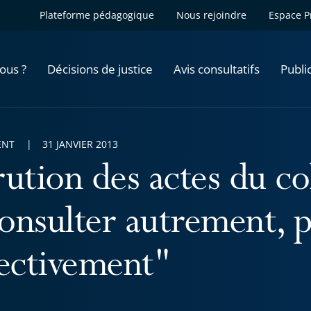
Plateforme pédagogique
Nous rejoindre
Espace P
ous ?
Décisions de justice
Avis consultatifs
Publi
ENT
31 JANVIER 2013
rution des actes du co
onsulter autrement, p
fectivement"