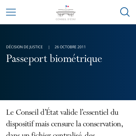
Ouvrir
Menu
la
modal
de
reche
DÉCISION DE JUSTICE
26 OCTOBRE 2011
Passeport biométrique
Le Conseil d’État valide l’essentiel du
dispositif mais censure la conservation,