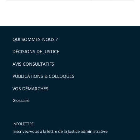
réduire
partage
Passer
la
taille
de
le
de
la
l'article
partage
police
pour
de
arriver
QUI SOMMES-NOUS ?
l'article
après
pour
DÉCISIONS DE JUSTICE
arriver
AVIS CONSULTATIFS
avant
PUBLICATIONS & COLLOQUES
VOS DÉMARCHES
Glossaire
INFOLETTRE
Inscrivez-vous à la lettre de la Justice administrative