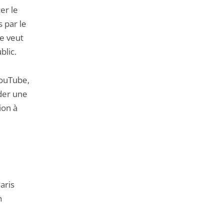
de
er le
l'article
s par le
pour
se veut
arriver
blic.
avant
YouTube,
der une
ion à
aris
n