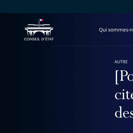
Qui sommes-n
AUTRE
[Po
ci
des