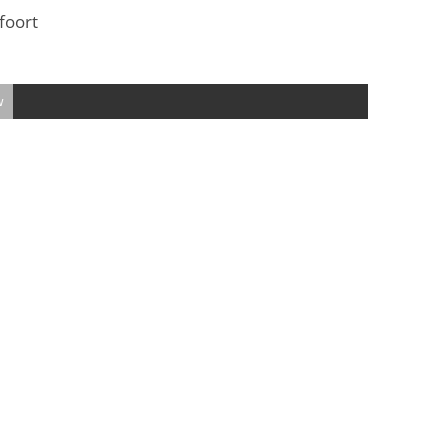
foort
w