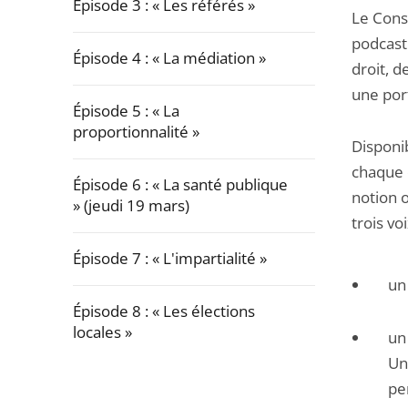
Épisode 3 : « Les référés »
Le Conse
podcast 
Épisode 4 : « La médiation »
droit, d
une port
Épisode 5 : « La
proportionnalité »
Disponi
chaque 
Épisode 6 : « La santé publique
notion 
» (jeudi 19 mars)
trois voi
Épisode 7 : « L'impartialité »
un
Épisode 8 : « Les élections
locales »
un
Un
Passer
pe
la