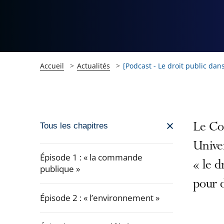
Accueil
Actualités
[Podcast - Le droit public dans
Passer
Le Con
Tous les chapitres
la
Univer
navigation
Épisode 1 : « la commande
« le d
de
publique »
l'article
pour d
pour
Épisode 2 : « l’environnement »
arriver
après