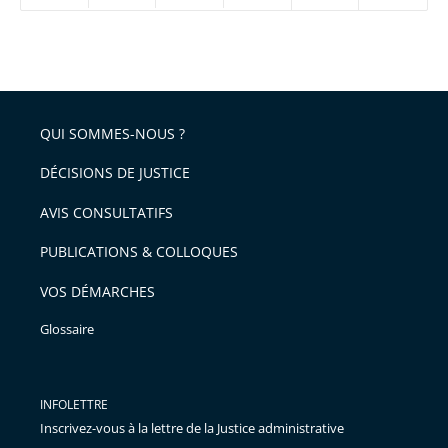
réduire
partage
Passer
la
taille
de
le
de
la
l'article
partage
police
pour
de
arriver
QUI SOMMES-NOUS ?
l'article
après
pour
DÉCISIONS DE JUSTICE
arriver
AVIS CONSULTATIFS
avant
PUBLICATIONS & COLLOQUES
VOS DÉMARCHES
Glossaire
INFOLETTRE
Inscrivez-vous à la lettre de la Justice administrative