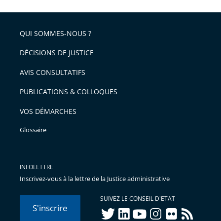
l'article
partage
police
pour
de
arriver
QUI SOMMES-NOUS ?
l'article
après
pour
DÉCISIONS DE JUSTICE
arriver
AVIS CONSULTATIFS
avant
PUBLICATIONS & COLLOQUES
VOS DÉMARCHES
Glossaire
INFOLETTRE
Inscrivez-vous à la lettre de la Justice administrative
SUIVEZ LE CONSEIL D'ETAT
S'inscrire
twitter
linkedIn
youtube
instagram
flickr
rss