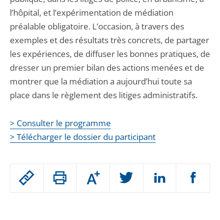
l’hôpital, et l’expérimentation de médiation
préalable obligatoire. L’occasion, à travers des
exemples et des résultats très concrets, de partager
les expériences, de diffuser les bonnes pratiques, de
dresser un premier bilan des actions menées et de
montrer que la médiation a aujourd’hui toute sa
place dans le règlement des litiges administratifs.
> Consulter le programme
> Télécharger le dossier du participant
Passer
Augmenter
le
ou
réduire
partage
Passer
la
taille
de
le
de
la