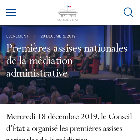
Ouvrir
Menu
la
modal
ÉVÉNEMENT
20 DÉCEMBRE 2019
de
reche
Premières assises nationales
de la médiation
administrative
Mercredi 18 décembre 2019, le Conseil
d’État a organisé les premières assises