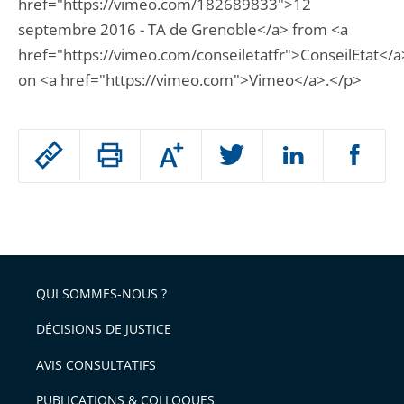
href="https://vimeo.com/182689833">12
septembre 2016 - TA de Grenoble</a> from <a
href="https://vimeo.com/conseiletatfr">ConseilEtat</a
on <a href="https://vimeo.com">Vimeo</a>.</p>
Passer
Augmenter
le
ou
réduire
partage
Passer
la
taille
de
le
de
la
l'article
partage
police
pour
de
arriver
QUI SOMMES-NOUS ?
l'article
après
pour
DÉCISIONS DE JUSTICE
arriver
AVIS CONSULTATIFS
avant
PUBLICATIONS & COLLOQUES