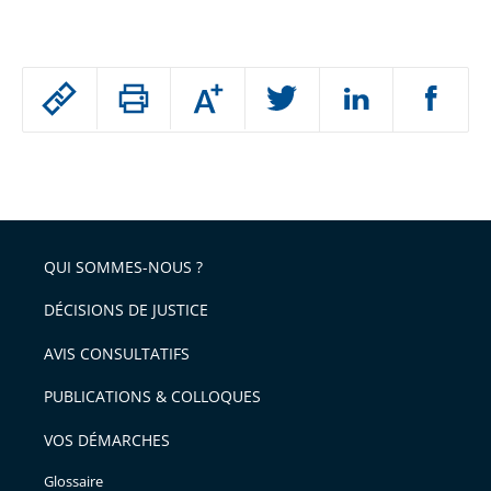
Passer
Augmenter
le
ou
réduire
partage
Passer
la
taille
de
le
de
la
l'article
partage
police
pour
de
arriver
QUI SOMMES-NOUS ?
l'article
après
pour
DÉCISIONS DE JUSTICE
arriver
AVIS CONSULTATIFS
avant
PUBLICATIONS & COLLOQUES
VOS DÉMARCHES
Glossaire