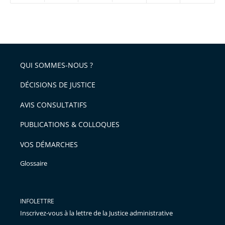
réduire
partage
Passer
la
taille
de
le
de
la
l'article
partage
police
pour
de
arriver
QUI SOMMES-NOUS ?
l'article
après
pour
DÉCISIONS DE JUSTICE
arriver
AVIS CONSULTATIFS
avant
PUBLICATIONS & COLLOQUES
VOS DÉMARCHES
Glossaire
INFOLETTRE
Inscrivez-vous à la lettre de la Justice administrative