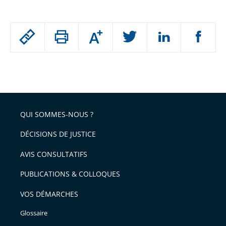
Passer
Augmenter
le
ou
réduire
partage
Passer
la
taille
de
le
de
la
l'article
partage
police
pour
de
arriver
QUI SOMMES-NOUS ?
l'article
après
pour
DÉCISIONS DE JUSTICE
arriver
AVIS CONSULTATIFS
avant
PUBLICATIONS & COLLOQUES
VOS DÉMARCHES
Glossaire