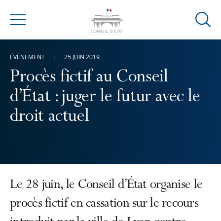
Ouvrir
Menu
la
modal
ÉVÉNEMENT
25 JUIN 2019
de
reche
Procès fictif au Conseil
d’État : juger le futur avec le
droit actuel
Le 28 juin, le Conseil d’État organise le
procès fictif en cassation sur le recours