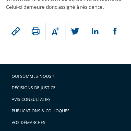
Celui-ci demeure donc assigné à résidence.
Passer
Augmenter
le
ou
réduire
partage
Passer
la
taille
de
le
de
la
l'article
partage
police
pour
de
arriver
QUI SOMMES-NOUS ?
l'article
après
pour
DÉCISIONS DE JUSTICE
arriver
AVIS CONSULTATIFS
avant
PUBLICATIONS & COLLOQUES
VOS DÉMARCHES