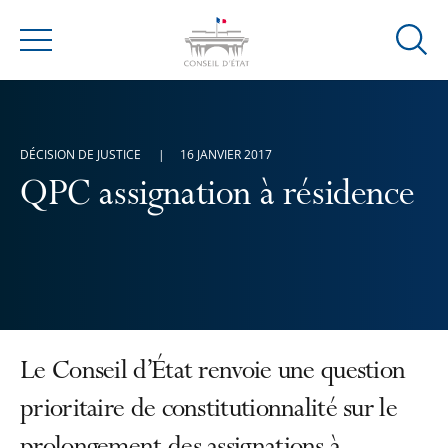
Ouvrir
Menu
la
modal
de
reche
DÉCISION DE JUSTICE
16 JANVIER 2017
QPC assignation à résidence
Le Conseil d’État renvoie une question
prioritaire de constitutionnalité sur le