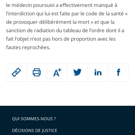
le médecin poursuivi a effectivement manqué à
l’interdiction qui lui est faite par le code de la santé «
de provoquer délibérément la mort » et que la
sanction de radiation du tableau de l’ordre dont il a
fait l’objet n’est pas hors de proportion avec les
fautes reprochées.
Passer
Augmenter
le
ou
réduire
partage
Passer
la
taille
de
le
de
la
l'article
partage
police
pour
de
arriver
QUI SOMMES-NOUS ?
l'article
après
pour
DÉCISIONS DE JUSTICE