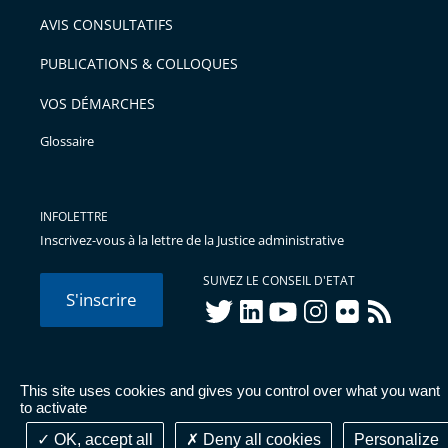
arriver
AVIS CONSULTATIFS
avant
PUBLICATIONS & COLLOQUES
VOS DÉMARCHES
Glossaire
INFOLETTRE
Inscrivez-vous à la lettre de la Justice administrative
SUIVEZ LE CONSEIL D'ETAT
S'inscrire
twitter
linkedIn
youtube
instagram
flickr
rss
This site uses cookies and gives you control over what you want
© Conseil d'État 2026 -
Mentions légales
-
Cookies
-
Données
to activate
personnelles
-
Publications administratives
-
Accessibilité :
partiellement conforme
OK, accept all
Deny all cookies
Personalize