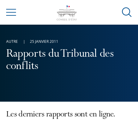
Ouvrir
Menu
la
modal
de
AUTRE
25 JANVIER 2011
reche
Rapports du Tribunal des
conflits
Les derniers rapports sont en ligne.