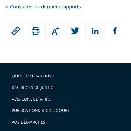
> Consulter les derniers rapports
Passer
Augmenter
le
ou
réduire
partage
Passer
la
taille
de
le
de
la
l'article
partage
police
pour
de
arriver
QUI SOMMES-NOUS ?
l'article
après
pour
DÉCISIONS DE JUSTICE
arriver
AVIS CONSULTATIFS
avant
PUBLICATIONS & COLLOQUES
VOS DÉMARCHES