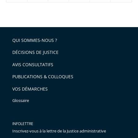
réduire
partage
Passer
la
taille
de
le
de
la
l'article
partage
police
pour
de
arriver
QUI SOMMES-NOUS ?
l'article
après
pour
DÉCISIONS DE JUSTICE
arriver
AVIS CONSULTATIFS
avant
PUBLICATIONS & COLLOQUES
VOS DÉMARCHES
Glossaire
INFOLETTRE
Inscrivez-vous à la lettre de la Justice administrative