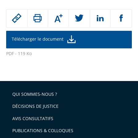
Passer
Augmenter
le
ou
réduire
partage
la
taille
de
Télécharger le document
de
la
l'article
police
PDF - 119 Ko
pour
Passer
arriver
le
après
partage
de
QUI SOMMES-NOUS ?
l'article
pour
DÉCISIONS DE JUSTICE
arriver
AVIS CONSULTATIFS
avant
PUBLICATIONS & COLLOQUES