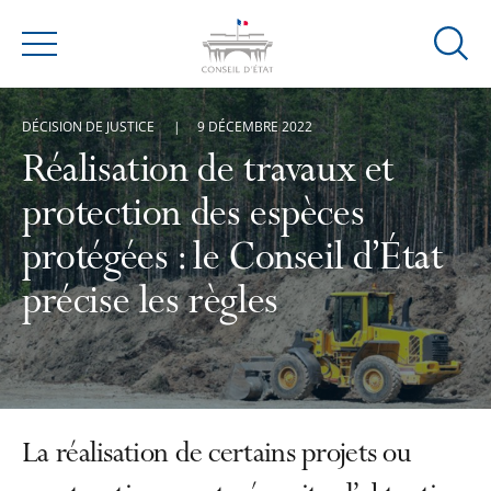
Ouvrir
Menu
la
modal
DÉCISION DE JUSTICE
9 DÉCEMBRE 2022
de
reche
Réalisation de travaux et
protection des espèces
protégées : le Conseil d’État
précise les règles
La réalisation de certains projets ou