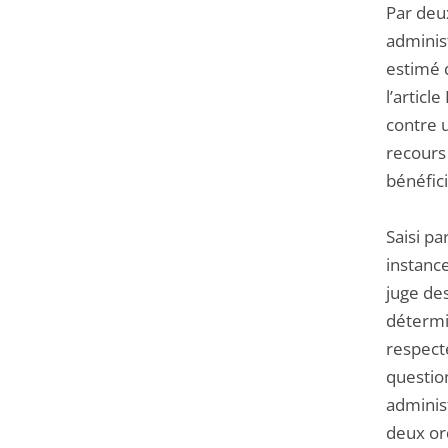
Par deux
adminis
estimé q
l’articl
contre u
recours 
bénéfic
Saisi pa
instance
juge de
détermin
respecté
question
administ
deux or