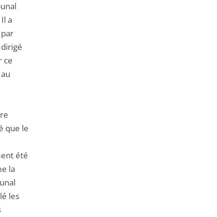
bunal
Il a
 par
 dirigé
r ce
 au
ère
é que le
ment été
me la
bunal
lé les
s