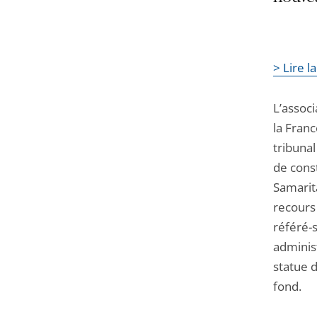
> Lire l
L’associ
la Fran
tribuna
de cons
Samarita
recours
référé-s
adminis
statue 
fond.