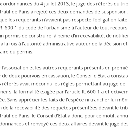
 ordonnances du 4 juillet 2013, le juge des référés du tri
tratif de Paris a rejeté ces deux demandes de suspension. 
ue les requérants n’avaient pas respecté l’obligation faite
e R. 600-1 du code de l’urbanisme à l’auteur de tout recours
n permis de construire, à peine d’irrecevabilité, de notifie
à la fois à l’autorité administrative auteur de la décision et
iaire du permis.
r l’association et les autres requérants présents en premi
 de deux pourvois en cassation, le Conseil d’Etat a constat
s référés avait méconnu les règles permettant au juge de
er si la formalité exigée par l’article R. 600-1 a effective
e. Sans apprécier les faits de l’espèce ni trancher lui-mê
 de la recevabilité des requêtes présentées devant le tri
ratif de Paris, le Conseil d’Etat a donc, pour ce motif, annu
donnances et renvoyé ces deux affaires devant le juge de