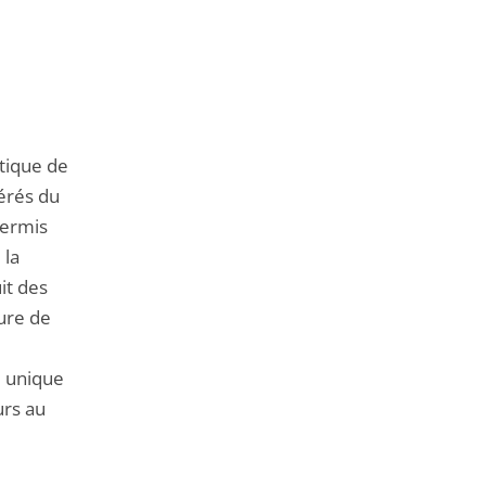
de
l'article
pour
arriver
avant
étique de
érés du
permis
 la
it des
ure de
e unique
urs au