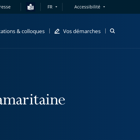
resse
FR
Accessibilité
cations & colloques
Vos démarches
Ouvrir
la
modale
de
recherche
amaritaine