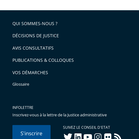
après
partage
de
QUI SOMMES-NOUS ?
l'article
pour
DÉCISIONS DE JUSTICE
arriver
AVIS CONSULTATIFS
avant
PUBLICATIONS & COLLOQUES
VOS DÉMARCHES
Glossaire
INFOLETTRE
Inscrivez-vous à la lettre de la Justice administrative
SUIVEZ LE CONSEIL D'ETAT
S'inscrire
twitter
linkedIn
youtube
instagram
flickr
rss