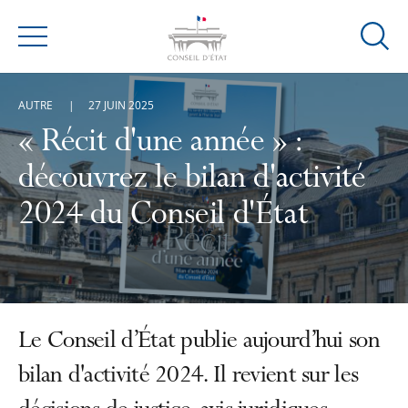
Ouvrir
Menu
la
modal
AUTRE
27 JUIN 2025
de
reche
« Récit d'une année » :
découvrez le bilan d'activité
2024 du Conseil d'État
Le Conseil d’État publie aujourd’hui son
bilan d'activité 2024. Il revient sur les