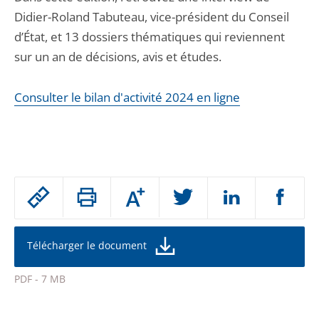
Didier-Roland Tabuteau, vice-président du Conseil
d’État, et 13 dossiers thématiques qui reviennent
sur un an de décisions, avis et études.
Consulter le bilan d'activité 2024 en ligne
Passer
Augmenter
le
ou
réduire
partage
la
taille
de
Télécharger le document
de
la
l'article
police
PDF - 7 MB
pour
Passer
arriver
le