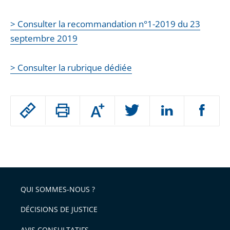
> Consulter la recommandation n°1-2019 du 23
septembre 2019
> Consulter la rubrique dédiée
Passer
Augmenter
le
ou
réduire
partage
Passer
la
taille
de
le
de
la
l'article
partage
police
pour
de
arriver
QUI SOMMES-NOUS ?
l'article
après
pour
DÉCISIONS DE JUSTICE
arriver
AVIS CONSULTATIFS