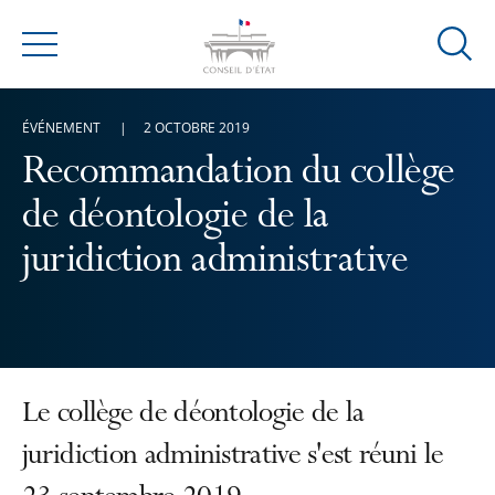
Ouvrir
Menu
la
modal
ÉVÉNEMENT
2 OCTOBRE 2019
de
reche
Recommandation du collège
de déontologie de la
juridiction administrative
Le collège de déontologie de la
juridiction administrative s'est réuni le