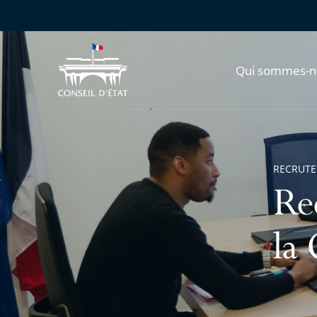
Qui sommes-n
RECRUT
Re
la 