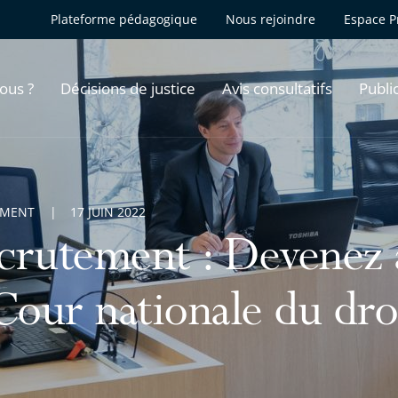
Plateforme pédagogique
Nous rejoindre
Espace P
ous ?
Décisions de justice
Avis consultatifs
Publi
EMENT
17 JUIN 2022
crutement : Devenez a
Cour nationale du droi