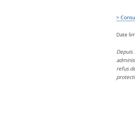
> Consu
Date lim
Depuis 7
administ
refus d
protecti