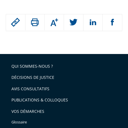
Passer
Augmenter
le
ou
réduire
partage
Passer
la
taille
de
le
de
la
l'article
partage
police
pour
de
arriver
QUI SOMMES-NOUS ?
l'article
après
pour
DÉCISIONS DE JUSTICE
arriver
AVIS CONSULTATIFS
avant
PUBLICATIONS & COLLOQUES
VOS DÉMARCHES
Glossaire