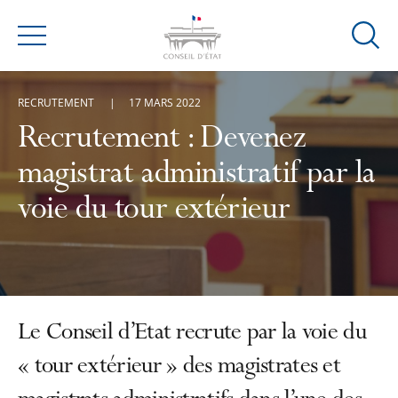
Ouvrir
Menu
la
modal
RECRUTEMENT
17 MARS 2022
de
reche
Recrutement : Devenez
magistrat administratif par la
voie du tour extérieur
Le Conseil d’Etat recrute par la voie du
« tour extérieur » des magistrates et