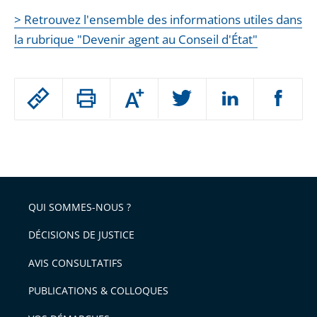
> Retrouvez l'ensemble des informations utiles dans
la rubrique "Devenir agent au Conseil d'État"
Passer
Augmenter
le
ou
réduire
partage
Passer
la
taille
de
le
de
la
l'article
partage
police
pour
de
arriver
QUI SOMMES-NOUS ?
l'article
après
pour
DÉCISIONS DE JUSTICE
arriver
AVIS CONSULTATIFS
avant
PUBLICATIONS & COLLOQUES