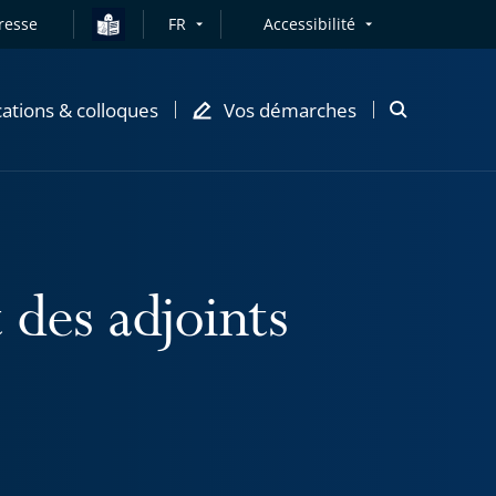
resse
FR
Accessibilité
cations & colloques
Vos démarches
Ouvrir
la
modale
de
recherche
 des adjoints