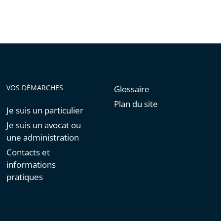
de
l'article
pour
arriver
avant
VOS DÉMARCHES
Glossaire
Plan du site
Je suis un particulier
Je suis un avocat ou
une administration
Contacts et
informations
pratiques