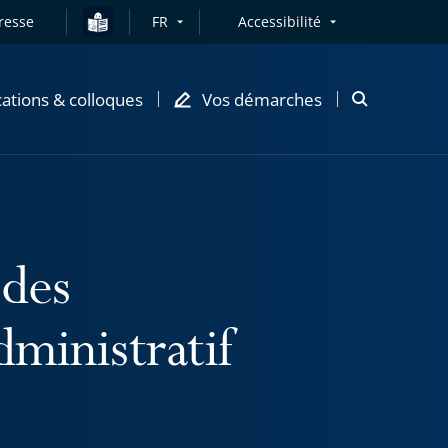
resse
FR
Accessibilité
cations & colloques
Vos démarches
Ouvrir
la
modale
de
recherche
 des
ministratif