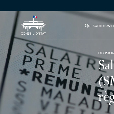
Qui sommes-n
DÉCISION
Sa
(SM
règ