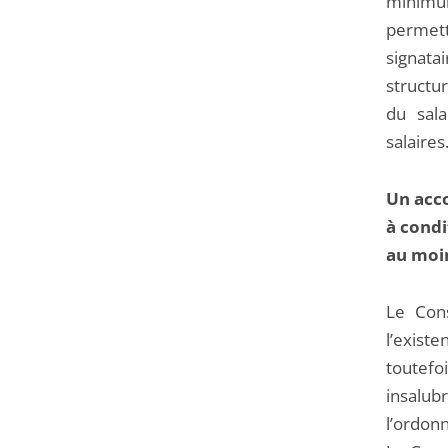
minimu
permett
signatai
structur
du sala
salaires
Un acco
à condi
au moi
Le Cons
l’exist
toutefo
insalub
l’ordon