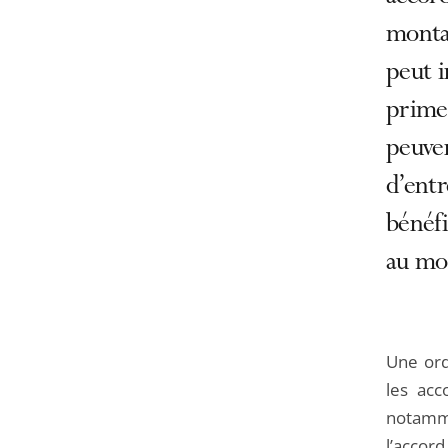
montan
peut 
primes
peuve
d’entr
bénéfi
au mo
Une ord
les acc
notamme
l’accor