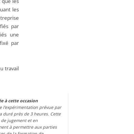
t que les
uant les
treprise
fiés par
riés une
fixé par
u travail
e à cette occasion
 de l’expérimentation prévue par
a duré près de 3 heures. Cette
e de jugement et en
ement à permettre aux parties
es de la formation de