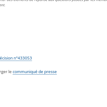
nt.
décision
n°433053
rger le
communiqué de presse