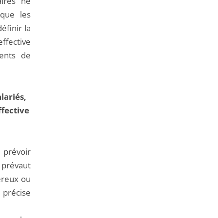
ires ne
 que les
éfinir la
effective
ments de
lariés,
fective
 prévoir
 prévaut
ereux ou
 précise