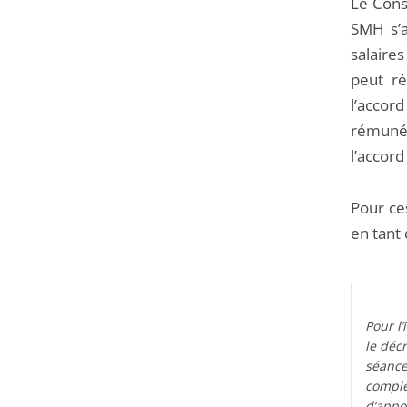
Le Cons
SMH s’a
salaire
peut ré
l’accor
rémuné
l’accord
Pour ces
en tant 
Pour l’
le déc
séance
complé
d’appo