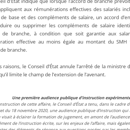
eil d'État indique que lorsque l’accord de branche prévoi
ppliquent aux rémunérations effectives des salariés incl
s de base et des compléments de salaire, un accord d’en
duire ou supprimer les compléments de salaire identi
d de branche, à condition que soit garantie aux sala
ration effective au moins égale au montant du SMH 
 de branche.
 raisons, le Conseil d’État annule l’arrêté de la ministre d
qu’il limite le champ de l’extension de l’avenant.
Une première audience publique d’instruction expérimenté
instruction de cette affaire, le Conseil d’État a tenu, dans le cadre
ret du 18 novembre 2020, une audience publique d’instruction qui 
 visait à éclairer la formation de jugement, en amont de l’audienc
ment de l’instruction écrite, sur les enjeux de l’affaire, mais égal
rter des éléments de réponse aux questions posées par les membr