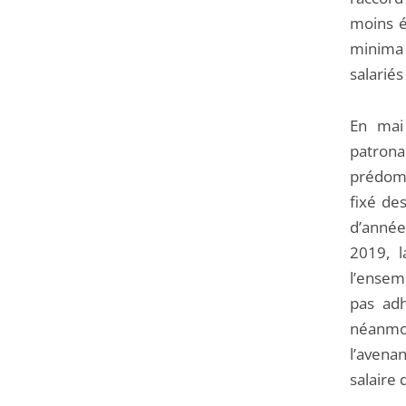
moins é
minima 
salariés
En mai 
patron
prédomi
fixé de
d’année
2019, l
l’ensem
pas adh
néanmoi
l’avena
salaire