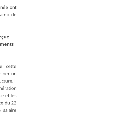
rnée ont
champ de
rçue
léments
de cette
miner un
cture, il
nération
se et les
ce du 22
 salaire