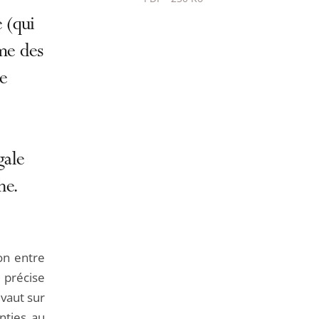
Passer
 (qui
le
me des
partage
de
re
l'article
pour
arriver
avant
gale
he.
on entre
 précise
vaut sur
nties au