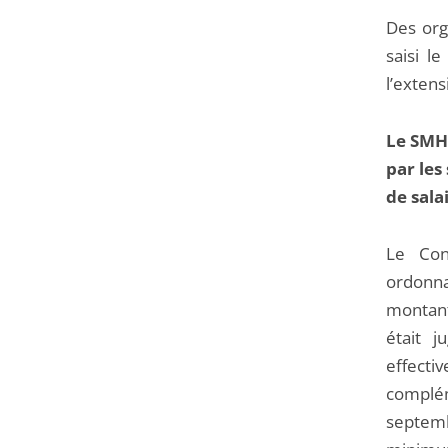
Des org
saisi l
l’extens
Le SMH 
par les
de sala
Le Con
ordonna
montant 
était 
effectiv
complém
septemb