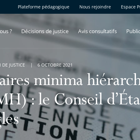
Plateforme pédagogique
Nous rejoindre
Espace P
ous ?
Décisions de justice
Avis consultatifs
Publi
 DE JUSTICE
6 OCTOBRE 2021
laires minima hiérarc
H) : le Conseil d’État
les