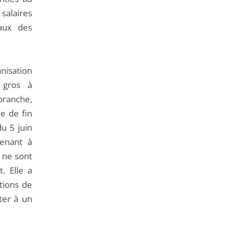
salaires
maux des
nisation
 gros à
branche,
e de fin
u 5 juin
venant à
 ne sont
. Elle a
tions de
ter à un