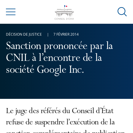
Ouvrir
Menu
la
modal
DÉCISION DE JUSTICE
7 FÉVRIER 2014
de
reche
Sanction prononcée par la
CNIL à l’encontre de la
société Google Inc.
Le juge des référés du Conseil d’État
refuse de suspendre l’exécution de la