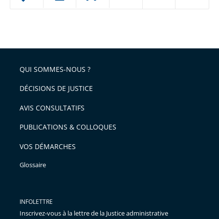
ou
réduire
partage
Passer
la
taille
de
le
de
la
l'article
partage
police
pour
de
arriver
QUI SOMMES-NOUS ?
l'article
après
pour
DÉCISIONS DE JUSTICE
arriver
AVIS CONSULTATIFS
avant
PUBLICATIONS & COLLOQUES
VOS DÉMARCHES
Glossaire
INFOLETTRE
Inscrivez-vous à la lettre de la Justice administrative